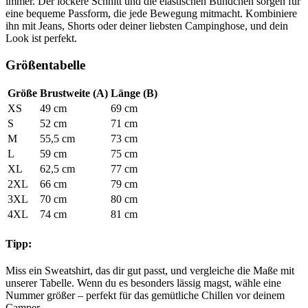
immer. Der lockere Schnitt und die elastischen Bündchen sorgen für
eine bequeme Passform, die jede Bewegung mitmacht. Kombiniere
ihn mit Jeans, Shorts oder deiner liebsten Campinghose, und dein
Look ist perfekt.
Größentabelle
Größe
Brustweite (A)
Länge (B)
XS
49 cm
69 cm
S
52 cm
71 cm
M
55,5 cm
73 cm
L
59 cm
75 cm
XL
62,5 cm
77 cm
2XL
66 cm
79 cm
3XL
70 cm
80 cm
4XL
74 cm
81 cm
Tipp:
Miss ein Sweatshirt, das dir gut passt, und vergleiche die Maße mit
unserer Tabelle. Wenn du es besonders lässig magst, wähle eine
Nummer größer – perfekt für das gemütliche Chillen vor deinem
Camper.