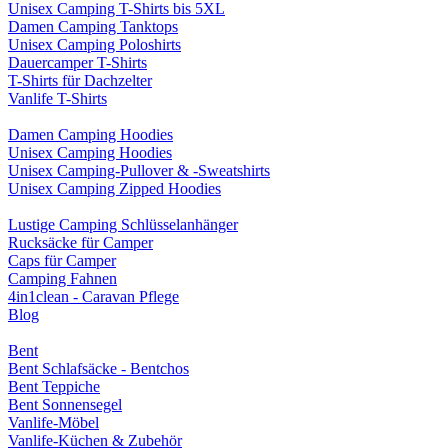
Unisex Camping T-Shirts bis 5XL
Damen Camping Tanktops
Unisex Camping Poloshirts
Dauercamper T-Shirts
T-Shirts für Dachzelter
Vanlife T-Shirts
Damen Camping Hoodies
Unisex Camping Hoodies
Unisex Camping-Pullover & -Sweatshirts
Unisex Camping Zipped Hoodies
Lustige Camping Schlüsselanhänger
Rucksäcke für Camper
Caps für Camper
Camping Fahnen
4in1clean - Caravan Pflege
Blog
Bent
Bent Schlafsäcke - Bentchos
Bent Teppiche
Bent Sonnensegel
Vanlife-Möbel
Vanlife-Küchen & Zubehör