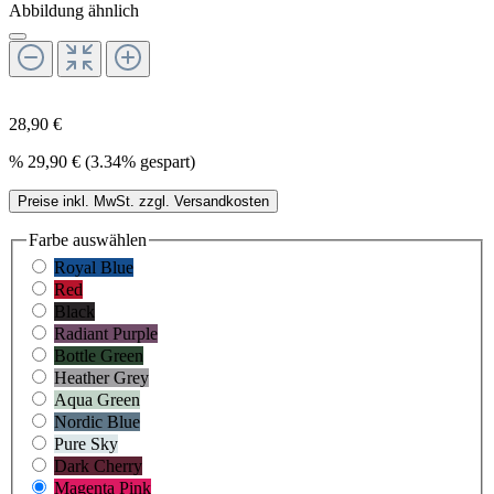
Abbildung ähnlich
28,90 €
%
29,90 €
(3.34% gespart)
Preise inkl. MwSt. zzgl. Versandkosten
Farbe
auswählen
Royal Blue
Red
Black
Radiant Purple
Bottle Green
Heather Grey
Aqua Green
Nordic Blue
Pure Sky
Dark Cherry
Magenta Pink