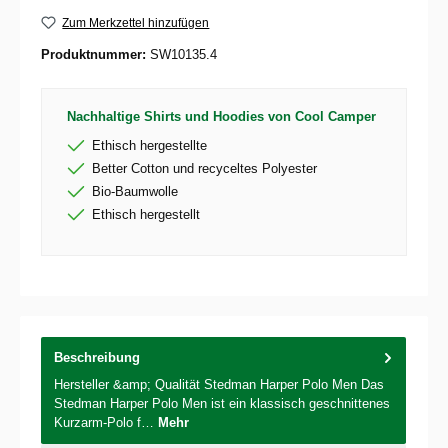
Zum Merkzettel hinzufügen
Produktnummer:
SW10135.4
Nachhaltige Shirts und Hoodies von Cool Camper
Ethisch hergestellte
Better Cotton und recyceltes Polyester
Bio-Baumwolle
Ethisch hergestellt
Beschreibung
Hersteller &amp; Qualität Stedman Harper Polo Men Das
Stedman Harper Polo Men ist ein klassisch geschnittenes
Kurzarm-Polo f…
Mehr