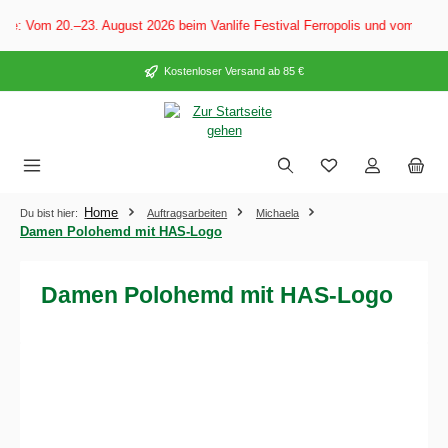
alt springen
e: Vom 20.–23. August 2026 beim Vanlife Festival Ferropolis und vom 28. 
Kostenloser Versand ab 85 €
Home
Du bist hier:
Auftragsarbeiten
Michaela
Damen Polohemd mit HAS-Logo
Damen Polohemd mit HAS-Logo
Bildergalerie überspringen