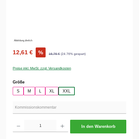
Abbildung ähnlich
12,61 €
%
16,76 €
(24.76% gespart)
Preise inkl. MwSt. zzgl. Versandkosten
auswählen
Größe
S
M
L
XL
XXL
Produkt Anzahl: Gib den gewünschten Wert ein oder benutze die Schaltflächen um die 
In den Warenkorb