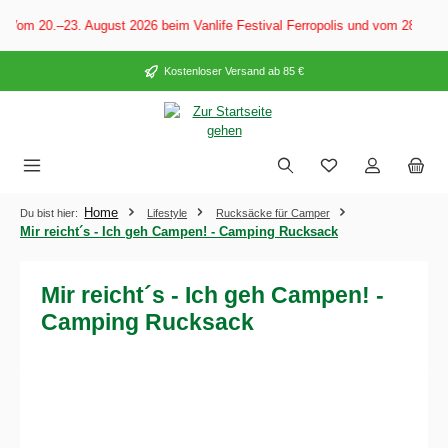
alt springen
Vom 20.–23. August 2026 beim Vanlife Festival Ferropolis und vom 28. Aug
Kostenloser Versand ab 85 €
Home
Du bist hier:
Lifestyle
Rucksäcke für Camper
Mir reicht´s - Ich geh Campen! - Camping Rucksack
Mir reicht´s - Ich geh Campen! -
Camping Rucksack
Bildergalerie überspringen