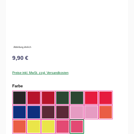
Abbildung ähnlich
9,90 €
Preise inkl. MwSt. zzgl. Versandkosten
auswählen
Farbe
Black / White
Classic Red / White
Classic Red / Black
Bottle Green / Black
Bottle Green / White
Bright Red / White
Bright Red / Bla
Bright Royal / White
Bright Royal / Black
Burgundy / Black
Burgundy / White
Classic Pink / Black
Classic Pink / White
Fluor Orange / W
Flour Orange / Black
Fluor Yellow / White
Fluor Yellow / Black
Fuschia / White
Fuschia / Black