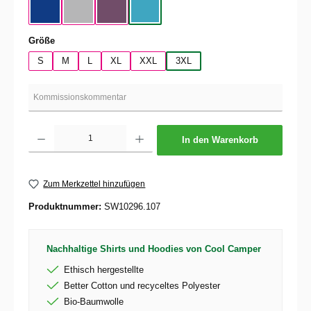
Cobalt Blue
Pacific Gray
Radial Purple
Swimming Pool
auswählen
Größe
S
M
L
XL
XXL
3XL
Produkt Anzahl: Gib den gewünschten Wert ein oder benutze die Schaltflächen um die 
In den Warenkorb
Zum Merkzettel hinzufügen
Produktnummer:
SW10296.107
Nachhaltige Shirts und Hoodies von Cool Camper
Ethisch hergestellte
Better Cotton und recyceltes Polyester
Bio-Baumwolle