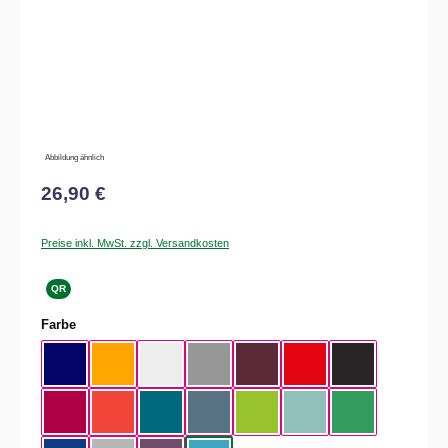
Abbildung ähnlich
26,90 €
Preise inkl. MwSt. zzgl. Versandkosten
QR
auswählen
Farbe
Navy
Apricot
White
Sport Grey
Burgundy
Fire Red
Black
Sorbet
Sunset Orange
Diva Blue
Stone Blue
Orchid Green
Millennial Mint
Kelly Green