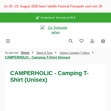
alt springen
Vom 20.–23. August 2026 beim Vanlife Festival Ferropolis und vom 28. Augu
Kostenloser Versand ab 85 €
Home
Du bist hier:
Shirts & Tops
Unisex Camping T-Shirts
CAMPERHOLIC - Camping T-Shirt (Unisex)
CAMPERHOLIC - Camping T-
Shirt (Unisex)
Bildergalerie überspringen