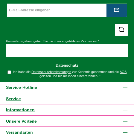
E-
Mail-
Adresse
*
Um weiterzugehen, geben Sie die oben abgebildeten Zeichen ein
*
Datenschutz
Ich habe die
Datenschutzbestimmungen
zur Kenntnis genommen und die
AGB
gelesen und bin mit ihnen einverstanden.
*
Service-Hotline
Service
Informationen
Unsere Vorteile
Versandarten