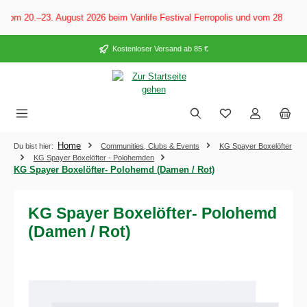
alt springen
Vom 20.–23. August 2026 beim Vanlife Festival Ferropolis und vom 28. Aug
Kostenloser Versand ab 85 €
Home
Du bist hier:
Communities, Clubs & Events
KG Spayer Boxelöfter
KG Spayer Boxelöfter - Polohemden
KG Spayer Boxelöfter- Polohemd (Damen / Rot)
KG Spayer Boxelöfter- Polohemd
(Damen / Rot)
Bildergalerie überspringen