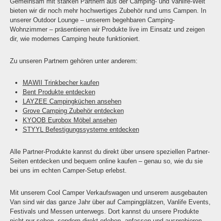
Gemeinsam mit starken Partnern aus der Camping- und Vanlife-Welt
bieten wir dir noch mehr hochwertiges Zubehör rund ums Campen. In
unserer Outdoor Lounge – unserem begehbaren Camping-
Wohnzimmer – präsentieren wir Produkte live im Einsatz und zeigen
dir, wie modernes Camping heute funktioniert.
Zu unseren Partnern gehören unter anderem:
MAWII Trinkbecher kaufen
Bent Produkte entdecken
LAYZEE Campingküchen ansehen
Grove Camping Zubehör entdecken
KYOOB Eurobox Möbel ansehen
STYYL Befestigungssysteme entdecken
Alle Partner-Produkte kannst du direkt über unsere speziellen Partner-
Seiten entdecken und bequem online kaufen – genau so, wie du sie
bei uns im echten Camper-Setup erlebst.
Mit unserem Cool Camper Verkaufswagen und unserem ausgebauten
Van sind wir das ganze Jahr über auf Campingplätzen, Vanlife Events,
Festivals und Messen unterwegs. Dort kannst du unsere Produkte
nicht nur sehen, sondern direkt erleben, anfassen und ausprobieren.