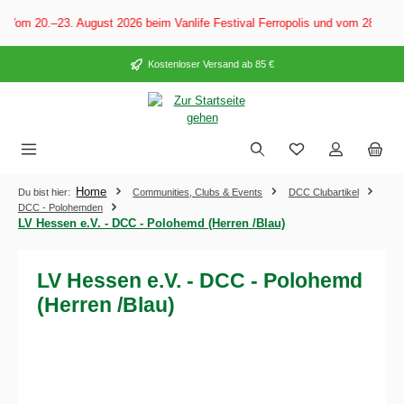
alt springen
Vom 20.–23. August 2026 beim Vanlife Festival Ferropolis und vom 28. Aug
Kostenloser Versand ab 85 €
Home
Du bist hier:
Communities, Clubs & Events
DCC Clubartikel
DCC - Polohemden
LV Hessen e.V. - DCC - Polohemd (Herren /Blau)
LV Hessen e.V. - DCC - Polohemd
(Herren /Blau)
Bildergalerie überspringen