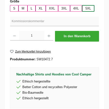
auswählen
Größe
S
M
L
XL
XXL
3XL
4XL
5XL
Produkt Anzahl: Gib den gewünschten Wert ein oder benutze die Schaltflächen um die 
In den Warenkorb
Zum Merkzettel hinzufügen
Produktnummer:
SW10472.7
Nachhaltige Shirts und Hoodies von Cool Camper
Ethisch hergestellte
Better Cotton und recyceltes Polyester
Bio-Baumwolle
Ethisch hergestellt