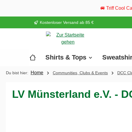
springen
Zur Hauptnavigation springen
🚐 Triff Cool Camper live: Vom 20.
Kostenloser Versand ab 85 €
Shirts & Tops
Sweatshi
Home
Du bist hier:
Communities, Clubs & Events
DCC Clu
LV Münsterland e.V. - 
Bildergalerie überspringen