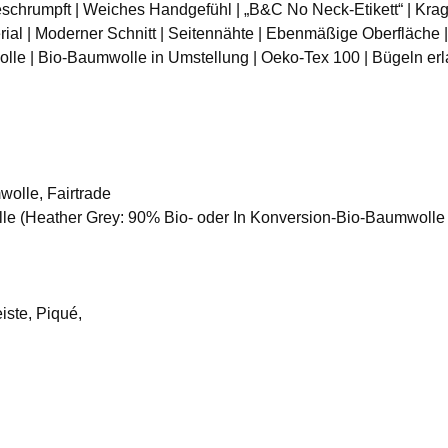
hrumpft | Weiches Handgefühl | „B&C No Neck-Etikett“ | Krag
l | Moderner Schnitt | Seitennähte | Ebenmäßige Oberfläche | 
le | Bio-Baumwolle in Umstellung | Oeko-Tex 100 | Bügeln erla
wolle, Fairtrade
le (Heather Grey: 90% Bio- oder In Konversion-Bio-Baumwolle
iste, Piqué,