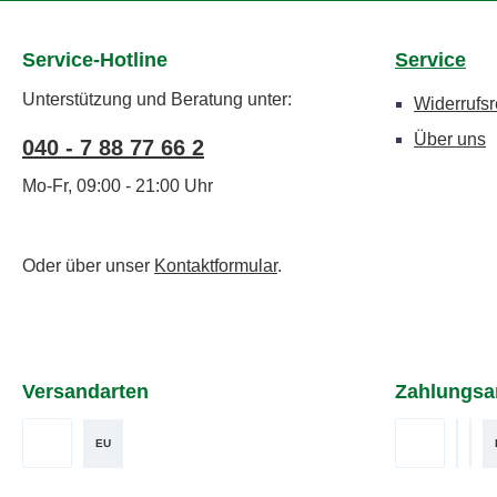
Service-Hotline
Service
Unterstützung und Beratung unter:
Widerrufsr
Über uns
040 - 7 88 77 66 2
Mo-Fr, 09:00 - 21:00 Uhr
Oder über unser
Kontaktformular
.
Versandarten
Zahlungsa
EU
DHL
Vorkasse
Benut
Ben