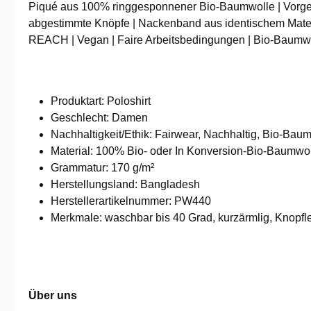
Piqué aus 100% ringgesponnener Bio-Baumwolle | Vorgesc
abgestimmte Knöpfe | Nackenband aus identischem Materia
REACH | Vegan | Faire Arbeitsbedingungen | Bio-Baumwol
Produktart: Poloshirt
Geschlecht: Damen
Nachhaltig­keit/Ethik: Fairwear, Nachhaltig, Bio-Baum
Material: 100% Bio- oder In Konversion-Bio-Baumwol
Grammatur: 170 g/m²
Herstellungsland: Bangladesh
Herstellerartikelnummer: PW440
Merkmale: waschbar bis 40 Grad, kurzärmlig, Knopfle
Über uns