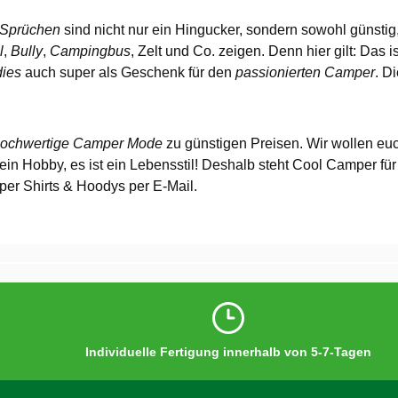
n Sprüchen
sind nicht nur ein Hingucker, sondern sowohl günstig,
l
,
Bully
,
Campingbus
, Zelt und Co. zeigen. Denn hier gilt: Das i
dies
auch super als Geschenk für den
passionierten Camper
. D
 hochwertige Camper Mode
zu günstigen Preisen. Wir wollen eu
 ein Hobby, es ist ein Lebensstil! Deshalb steht Cool Camper f
er Shirts & Hoodys per E-Mail.
Individuelle Fertigung innerhalb von 5-7-Tagen