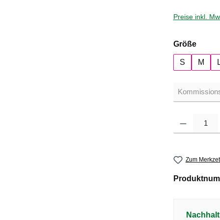
Preise inkl. M
auswä
Größe
S
M
Produkt Anzahl: G
Zum Merkzet
Produktnum
Nachhalt