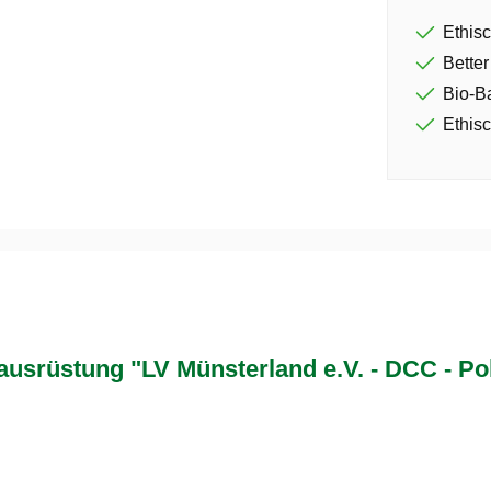
Ethisc
Better
Bio-B
Ethisc
srüstung "LV Münsterland e.V. - DCC - Po