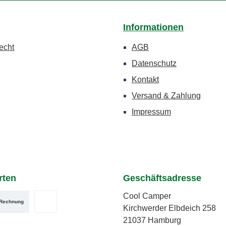
Informationen
echt
AGB
Datenschutz
Kontakt
Versand & Zahlung
Impressum
rten
Geschäftsadresse
Cool Camper
Rechnung
Kirchwerder Elbdeich 258
zerdefiniertes Bild 2
utzerdefiniertes Bild 3
PayPal
21037 Hamburg