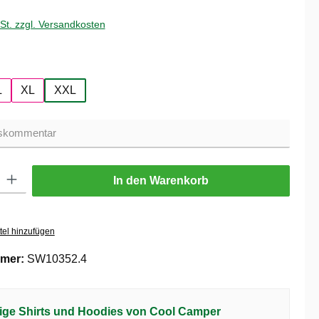
wSt. zzgl. Versandkosten
hlen
L
XL
XXL
ib den gewünschten Wert ein oder benutze die Schaltflächen um die Anzahl zu er
In den Warenkorb
tel hinzufügen
mer:
SW10352.4
ige Shirts und Hoodies von Cool Camper