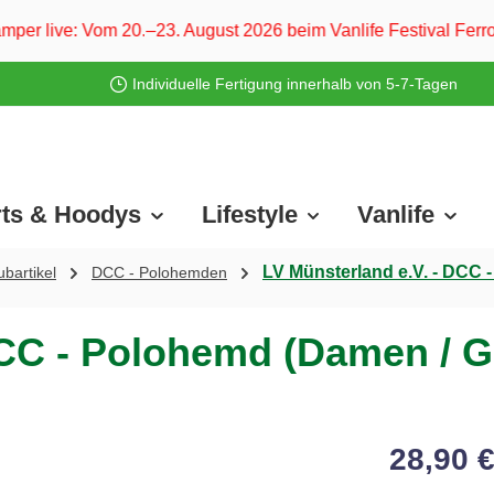
–23. August 2026 beim Vanlife Festival Ferropolis und vom 2
Individuelle Fertigung innerhalb von 5-7-Tagen
rts & Hoodys
Lifestyle
Vanlife
LV Münsterland e.V. - DCC 
bartikel
DCC - Polohemden
DCC - Polohemd (Damen / G
28,90 