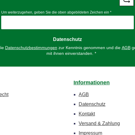
Um weiterzugehen, geben Sie die oben abgebildeten Zeichen ein
*
Datenschutz
die
Datenschutzbestimmungen
zur Kenntnis genommen und die
AGB
ge
mit ihnen einverstanden.
*
Informationen
echt
AGB
Datenschutz
Kontakt
Versand & Zahlung
Impressum