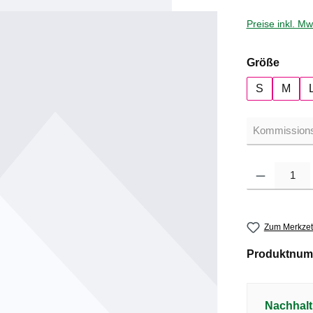
Preise inkl. M
auswä
Größe
S
M
Produkt Anzahl: G
Zum Merkzet
Produktnum
Nachhalt