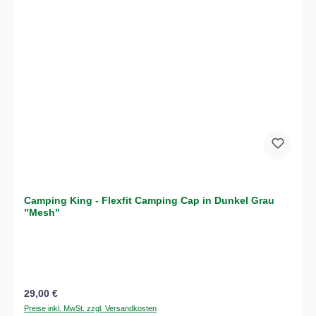
Camping King - Flexfit Camping Cap in Dunkel Grau
"Mesh"
Regulärer Preis:
29,00 €
Preise inkl. MwSt. zzgl. Versandkosten