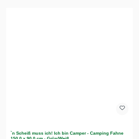
`n Scheiß muss ich! Ich bin Camper - Camping Fahne
150,0 x 90,0 cm - Grün/Weiß