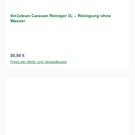
4in1clean Caravan Reiniger 1L – Reinigung ohne
Wasser
Regulärer Preis:
30,50 €
Preise inkl. MwSt. zzgl. Versandkosten