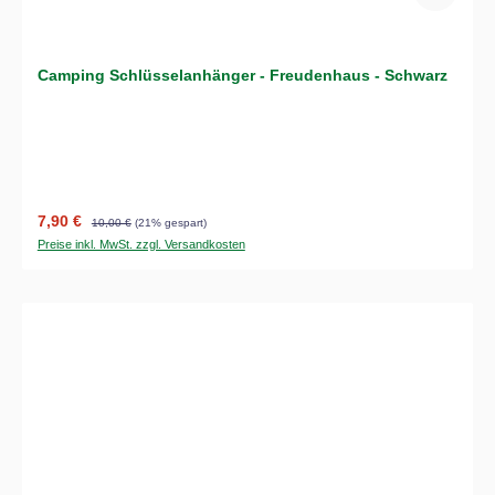
Camping Schlüsselanhänger - Freudenhaus - Schwarz
Verkaufspreis:
Regulärer Preis:
7,90 €
10,00 €
(21% gespart)
Preise inkl. MwSt. zzgl. Versandkosten