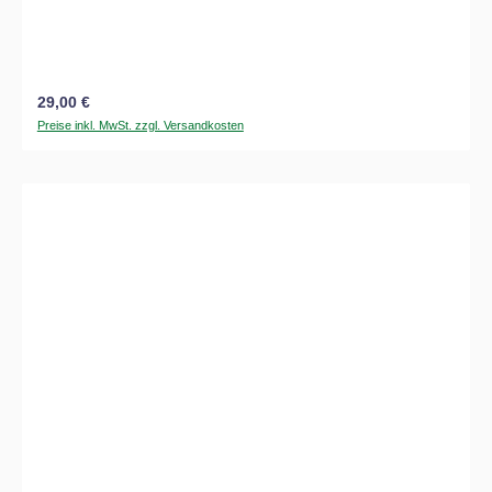
Regulärer Preis:
29,00 €
Preise inkl. MwSt. zzgl. Versandkosten