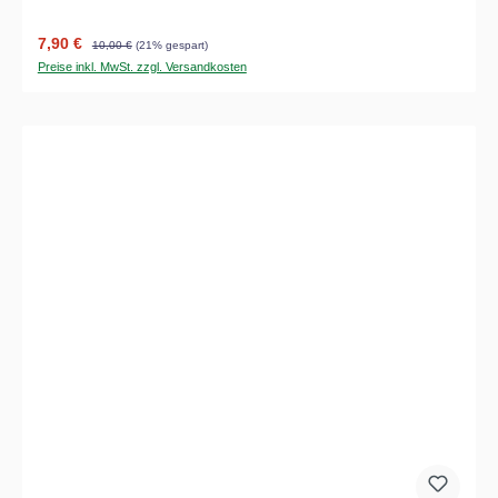
Verkaufspreis:
Regulärer Preis:
7,90 €
10,00 €
(21% gespart)
Preise inkl. MwSt. zzgl. Versandkosten