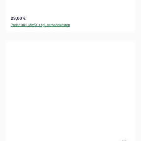
Regulärer Preis:
29,00 €
Preise inkl. MwSt. zzgl. Versandkosten