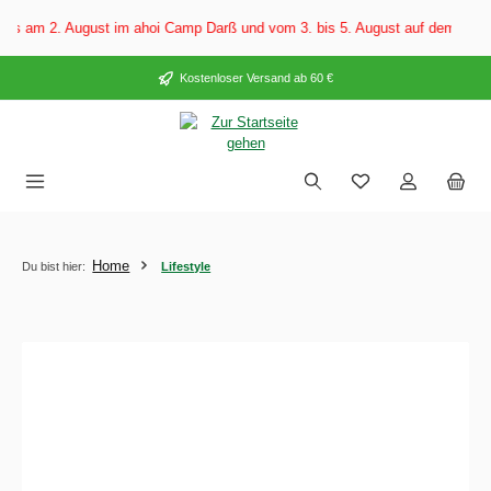
alt springen
t im ahoi Camp Darß und vom 3. bis 5. August auf dem Ostsee-Campingplatz 
Kostenloser Versand ab 60 €
Home
Du bist hier:
Lifestyle