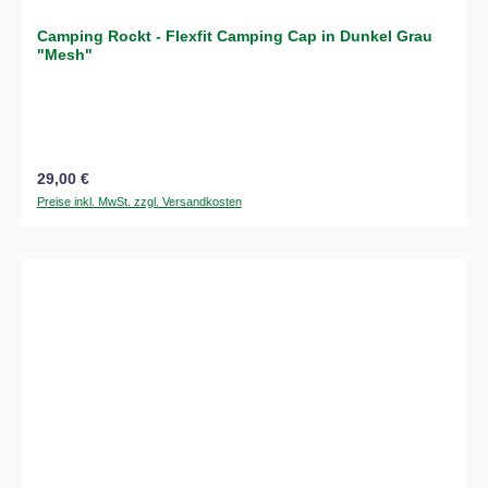
Camping Rockt - Flexfit Camping Cap in Dunkel Grau
"Mesh"
Regulärer Preis:
29,00 €
Preise inkl. MwSt. zzgl. Versandkosten