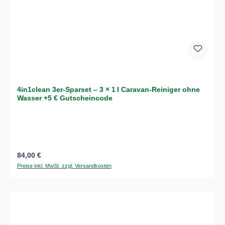
4in1clean 3er-Sparset – 3 × 1 l Caravan-Reiniger ohne
Wasser +5 € Gutscheincode
Regulärer Preis:
84,00 €
Preise inkl. MwSt. zzgl. Versandkosten