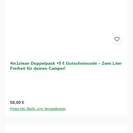
4in1clean Doppelpack +5 € Gutscheincode – Zwei Liter
Freiheit für deinen Camper!
Regulärer Preis:
58,00 €
Preise inkl. MwSt. zzgl. Versandkosten