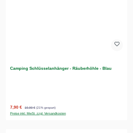
Camping Schlüsselanhänger - Räuberhöhle - Blau
Verkaufspreis:
Regulärer Preis:
7,90 €
10,00 €
(21% gespart)
Preise inkl. MwSt. zzgl. Versandkosten