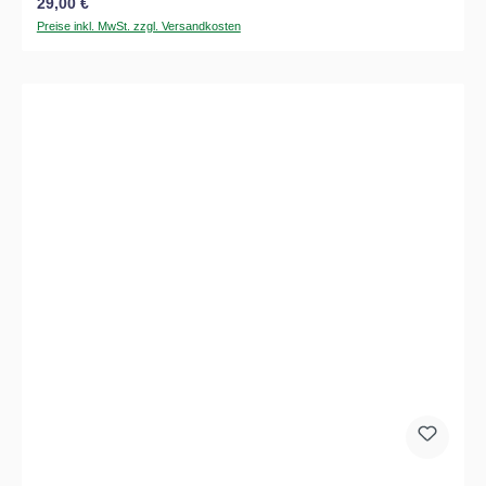
Regulärer Preis:
29,00 €
Preise inkl. MwSt. zzgl. Versandkosten