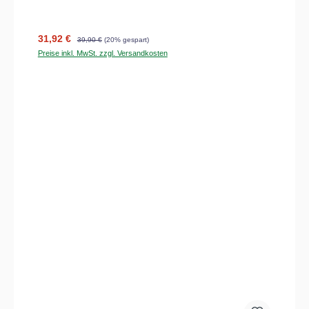
Verkaufspreis:
Regulärer Preis:
31,92 €
39,90 €
(20% gespart)
Preise inkl. MwSt. zzgl. Versandkosten