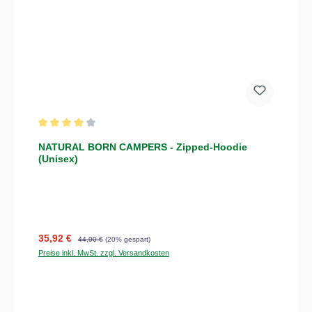
Durchschnittliche Bewertung von 4 von 5 Sternen
NATURAL BORN CAMPERS - Zipped-Hoodie
(Unisex)
Verkaufspreis:
Regulärer Preis:
35,92 €
44,90 €
(20% gespart)
Preise inkl. MwSt. zzgl. Versandkosten