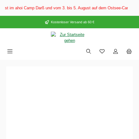
alt springen
oi Camp Darß und vom 3. bis 5. August auf dem Ostsee-Campingplatz Familie
Kostenloser Versand ab 60 €