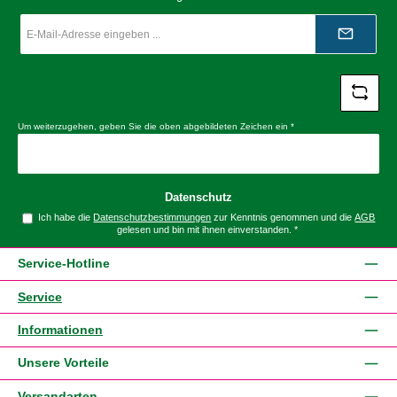
E-
Mail-
Adresse
*
Um weiterzugehen, geben Sie die oben abgebildeten Zeichen ein
*
Datenschutz
Ich habe die
Datenschutzbestimmungen
zur Kenntnis genommen und die
AGB
gelesen und bin mit ihnen einverstanden.
*
Service-Hotline
Service
Informationen
Unsere Vorteile
Versandarten