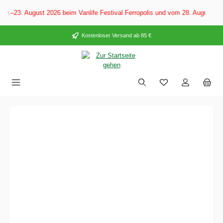
alt springen
23. August 2026 beim Vanlife Festival Ferropolis und vom 28. August–6. Se
Kostenloser Versand ab 85 €