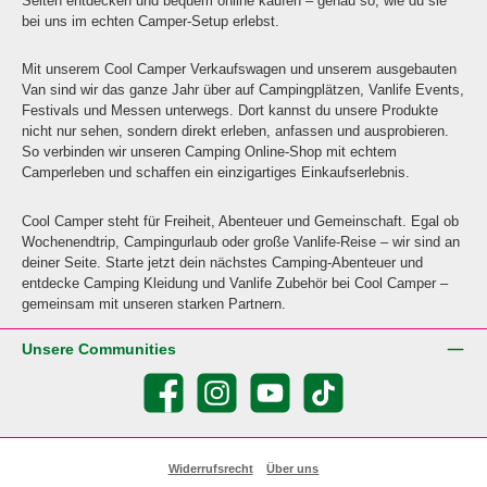
Seiten entdecken und bequem online kaufen – genau so, wie du sie
bei uns im echten Camper-Setup erlebst.
Mit unserem Cool Camper Verkaufswagen und unserem ausgebauten
Van sind wir das ganze Jahr über auf Campingplätzen, Vanlife Events,
Festivals und Messen unterwegs. Dort kannst du unsere Produkte
nicht nur sehen, sondern direkt erleben, anfassen und ausprobieren.
So verbinden wir unseren Camping Online-Shop mit echtem
Camperleben und schaffen ein einzigartiges Einkaufserlebnis.
Cool Camper steht für Freiheit, Abenteuer und Gemeinschaft. Egal ob
Wochenendtrip, Campingurlaub oder große Vanlife-Reise – wir sind an
deiner Seite. Starte jetzt dein nächstes Camping-Abenteuer und
entdecke Camping Kleidung und Vanlife Zubehör bei Cool Camper –
gemeinsam mit unseren starken Partnern.
Unsere Communities
Facebook
Instagram
YouTube
TikTok
Widerrufsrecht
Über uns