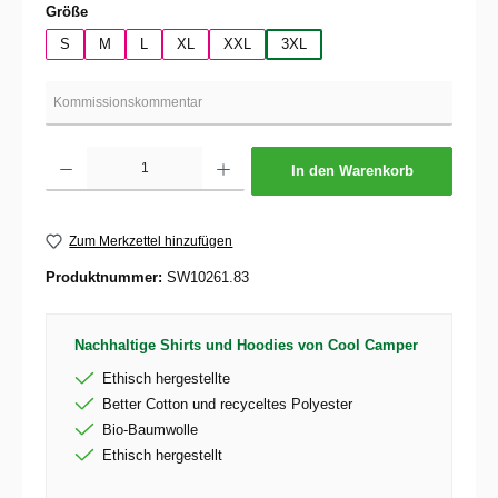
auswählen
Größe
S
M
L
XL
XXL
3XL
Produkt Anzahl: Gib den gewünschten Wert ein oder benutze die Schaltflächen um die 
In den Warenkorb
Zum Merkzettel hinzufügen
Produktnummer:
SW10261.83
Nachhaltige Shirts und Hoodies von Cool Camper
Ethisch hergestellte
Better Cotton und recyceltes Polyester
Bio-Baumwolle
Ethisch hergestellt