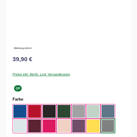
Abbildung ähnlich
39,90 €
Preise inkl. MwSt. zzgl. Versandkosten
QR
auswählen
Farbe
Royal Blue
Red
Black
Bottle Green
Heather Grey
Aqua Green
Nordic Blue
Pure Sky
Dark Cherry
Magenta Pink
Soft Rose
Radial Purple
Yellow Fizz
Heather Mid Gra