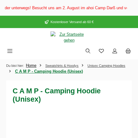
alt springen
er unterwegs! Besucht uns am 2. August im ahoi Camp Darß und vom 3. bis 5
Kostenloser Versand ab 60 €
Home
Du bist hier:
Sweatshirts & Hoodys
Unisex Camping Hoodies
C A M P - Camping Hoodie (Unisex)
C A M P - Camping Hoodie
(Unisex)
Bildergalerie überspringen