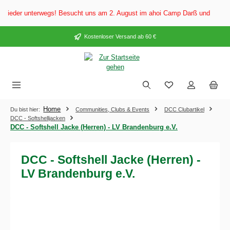
alt springen
eder unterwegs! Besucht uns am 2. August im ahoi Camp Darß und vom 3. bis
Kostenloser Versand ab 60 €
Home
Du bist hier:
Communities, Clubs & Events
DCC Clubartikel
DCC - Softshelljacken
DCC - Softshell Jacke (Herren) - LV Brandenburg e.V.
DCC - Softshell Jacke (Herren) -
LV Brandenburg e.V.
Bildergalerie überspringen