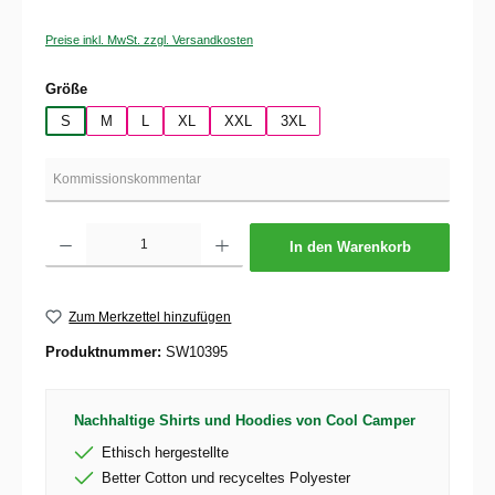
Preise inkl. MwSt. zzgl. Versandkosten
auswählen
Größe
S
M
L
XL
XXL
3XL
Produkt Anzahl: Gib den gewünschten Wert ein oder benutze die Schaltflächen um die 
In den Warenkorb
Zum Merkzettel hinzufügen
Produktnummer:
SW10395
Nachhaltige Shirts und Hoodies von Cool Camper
Ethisch hergestellte
Better Cotton und recyceltes Polyester