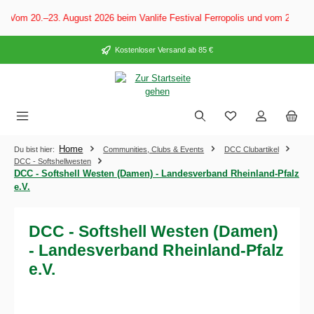
alt springen
 Vom 20.–23. August 2026 beim Vanlife Festival Ferropolis und vom 28. Au
Kostenloser Versand ab 85 €
Home
Du bist hier:
Communities, Clubs & Events
DCC Clubartikel
DCC - Softshellwesten
DCC - Softshell Westen (Damen) - Landesverband Rheinland-Pfalz
e.V.
DCC - Softshell Westen (Damen)
- Landesverband Rheinland-Pfalz
e.V.