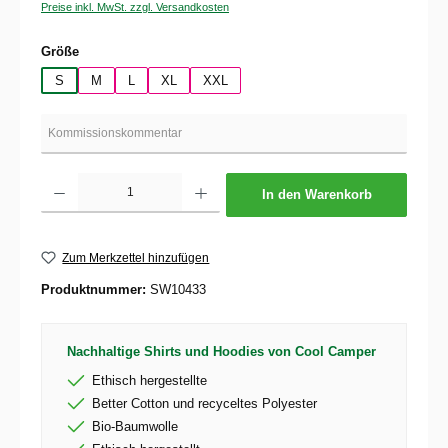
Preise inkl. MwSt. zzgl. Versandkosten
auswählen
Größe
S
M
L
XL
XXL
Produkt Anzahl: Gib den gewünschten Wert ein oder benutze die Schaltflächen um die 
In den Warenkorb
Zum Merkzettel hinzufügen
Produktnummer:
SW10433
Nachhaltige Shirts und Hoodies von Cool Camper
Ethisch hergestellte
Better Cotton und recyceltes Polyester
Bio-Baumwolle