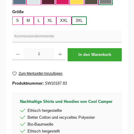
Nordic Blue
Pure Sky
Dark Cherry
Magenta Pink
Yellow Fizz
Kaki
Heather Mid Gra
auswählen
Größe
S
M
L
XL
XXL
3XL
Produkt Anzahl: Gib den gewünschten Wert ein oder benutze die Schaltflächen um die 
In den Warenkorb
Zum Merkzettel hinzufügen
Produktnummer:
SW10187.83
Nachhaltige Shirts und Hoodies von Cool Camper
Ethisch hergestellte
Better Cotton und recyceltes Polyester
Bio-Baumwolle
Ethisch hergestellt