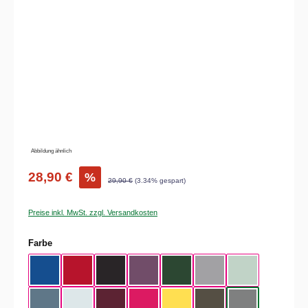
Bildergalerie überspringen
Abbildung ähnlich
28,90 €
%
29,90 €
(3.34% gespart)
Preise inkl. MwSt. zzgl. Versandkosten
auswählen
Farbe
Royal Blue
Red
Black
Radiant Purple
Bottle Green
Heather Grey
Aqua Green