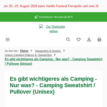
alt springen
Vom 20.–23. August 2026 beim Vanlife Festival Ferropolis und vom 28. Aug
Kostenloser Versand ab 85 €
Home
Du bist hier:
Sweatshirts & Hoodys
Unisex Camping-Pullover & -Sweatshirts
Es gibt wichtigeres als Camping - Nur was? - Camping Sweatshirt
/ Pullover (Unisex)
Es gibt wichtigeres als Camping -
Nur was? - Camping Sweatshirt /
Pullover (Unisex)