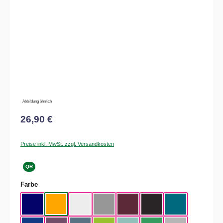
Abbildung ähnlich
26,90 €
Preise inkl. MwSt. zzgl. Versandkosten
QR
auswählen
Farbe
Navy
Apricot
White
Sport Grey
Burgundy
Black
Diva Blue