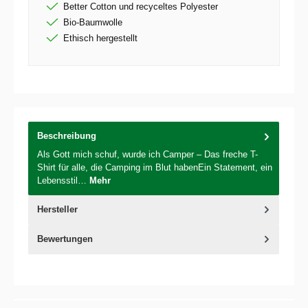
Better Cotton und recyceltes Polyester
Bio-Baumwolle
Ethisch hergestellt
Beschreibung
Als Gott mich schuf, wurde ich Camper – Das freche T-
Shirt für alle, die Camping im Blut habenEin Statement, ein
Lebensstil…
Mehr
Hersteller
Bewertungen