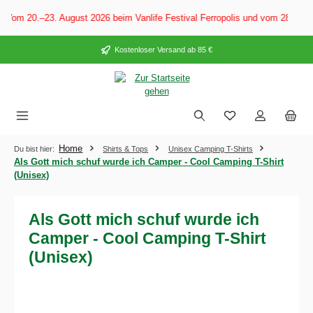
alt springen
 Vom 20.–23. August 2026 beim Vanlife Festival Ferropolis und vom 28. Au
Kostenloser Versand ab 85 €
Home
Du bist hier:
Shirts & Tops
Unisex Camping T-Shirts
Als Gott mich schuf wurde ich Camper - Cool Camping T-Shirt
(Unisex)
Als Gott mich schuf wurde ich
Camper - Cool Camping T-Shirt
(Unisex)
Bildergalerie überspringen