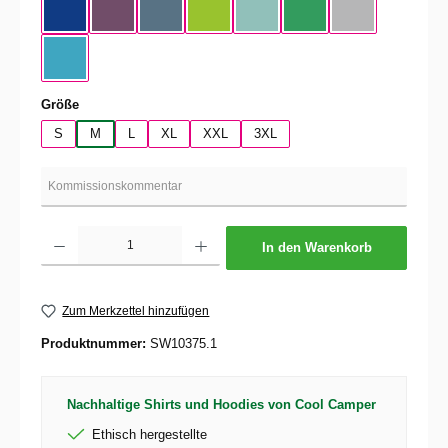
Cobalt Blue
Radiant Purple
Stone Blue
Orchid Green
Millennial Mint
Kelly Green
Pacific Gray
Swimming Pool
auswählen
Größe
S
M
L
XL
XXL
3XL
Produkt Anzahl: Gib den gewünschten Wert ein oder benutze die Schaltflächen um die 
In den Warenkorb
Zum Merkzettel hinzufügen
Produktnummer:
SW10375.1
Nachhaltige Shirts und Hoodies von Cool Camper
Ethisch hergestellte