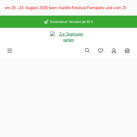
alt springen
Vom 20.–23. August 2026 beim Vanlife Festival Ferropolis und vom 28. Aug
Kostenloser Versand ab 85 €