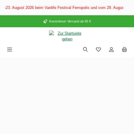
alt springen
. August 2026 beim Vanlife Festival Ferropolis und vom 28. August–6. Sep
Kostenloser Versand ab 85 €