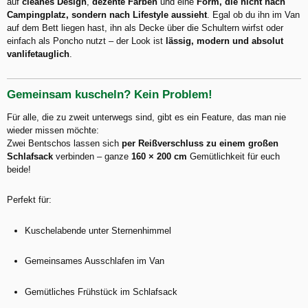
auf
cleanes Design
,
dezente Farben
und eine
Form, die nicht nach
Campingplatz, sondern nach Lifestyle aussieht
. Egal ob du ihn im Van
auf dem Bett liegen hast, ihn als Decke über die Schultern wirfst oder
einfach als Poncho nutzt – der Look ist
lässig, modern und absolut
vanlifetauglich
.
Gemeinsam kuscheln? Kein Problem!
Für alle, die zu zweit unterwegs sind, gibt es ein Feature, das man nie
wieder missen möchte:
Zwei Bentschos lassen sich
per Reißverschluss zu einem großen
Schlafsack
verbinden – ganze
160 × 200 cm
Gemütlichkeit für euch
beide!
Perfekt für:
Kuschelabende unter Sternenhimmel
Gemeinsames Ausschlafen im Van
Gemütliches Frühstück im Schlafsack