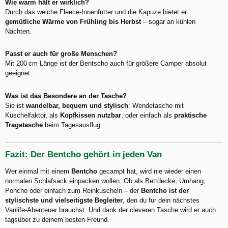
Wie warm hält er wirklich?
Durch das weiche Fleece-Innenfutter und die Kapuze bietet er
gemütliche Wärme von Frühling bis Herbst
– sogar an kühlen
Nächten.
Passt er auch für große Menschen?
Mit 200 cm Länge ist der Bentscho auch für größere Camper absolut
geeignet.
Was ist das Besondere an der Tasche?
Sie ist
wandelbar, bequem und stylisch
: Wendetasche mit
Kuschelfaktor, als
Kopfkissen nutzbar
, oder einfach als
praktische
Tragetasche
beim Tagesausflug.
Fazit: Der Bentcho gehört in jeden Van
Wer einmal mit einem
Bentcho
gecampt hat, wird nie wieder einen
normalen Schlafsack einpacken wollen. Ob als Bettdecke, Umhang,
Poncho oder einfach zum Reinkuscheln – der
Bentcho ist der
stylischste und vielseitigste Begleiter
, den du für dein nächstes
Vanlife-Abenteuer brauchst. Und dank der cleveren Tasche wird er auch
tagsüber zu deinem besten Freund.