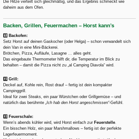
Die Hitze verteilt sich gleichmäßig, und das Ergebnis schmeckt wie
daheim aus dem Ofen.
Backen, Grillen, Feuermachen – Horst kann’s
1️⃣ Backofen:
Setz Horst auf deinen Gaskocher (oder Helga) – schon verwandelt sich
dein Van in eine Mini-Bäckerei.
Brötchen, Pizza, Aufläufe, Lasagne … alles geht.
Das eingebaute Thermometer hilft dir, die Temperatur im Blick zu
behalten – damit die Pizza nicht zu „al Camping Diavola“ wird.
2️⃣ Grill:
Deckel auf, Kohle rein, Rost drauf – fertig ist dein kompakter
Campinggrill.
Ideal für zwei Steaks, ein paar Würstchen oder Grillgemüse – und
natürlich das berühmte
„Ich hab den Horst angeschmissen“
-Gefühl.
3️⃣ Feuerschale:
Wenn’s abends kühler wird, wird Horst einfach zur
Feuerstelle
.
Ein bisschen Holz, ein paar Marshmallows – fertig ist der perfekte
Lagerfeuermoment.