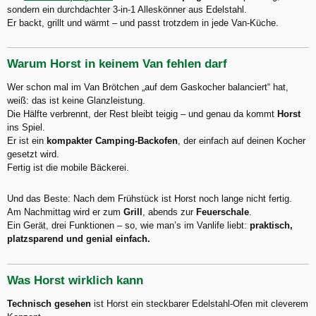
sondern ein durchdachter 3-in-1 Alleskönner aus Edelstahl.
Er backt, grillt und wärmt – und passt trotzdem in jede Van-Küche.
Warum Horst in keinem Van fehlen darf
Wer schon mal im Van Brötchen „auf dem Gaskocher balanciert“ hat,
weiß: das ist keine Glanzleistung.
Die Hälfte verbrennt, der Rest bleibt teigig – und genau da kommt
Horst
ins Spiel.
Er ist ein
kompakter Camping-Backofen
, der einfach auf deinen Kocher
gesetzt wird.
Fertig ist die mobile Bäckerei.
Und das Beste: Nach dem Frühstück ist Horst noch lange nicht fertig.
Am Nachmittag wird er zum
Grill
, abends zur
Feuerschale
.
Ein Gerät, drei Funktionen – so, wie man’s im Vanlife liebt:
praktisch,
platzsparend und genial einfach.
Was Horst wirklich kann
Technisch gesehen
ist Horst ein steckbarer Edelstahl-Ofen mit cleverem