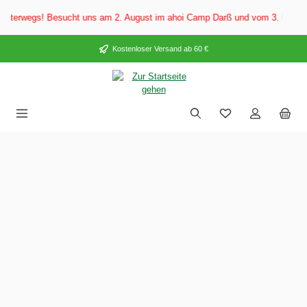
alt springen
egs! Besucht uns am 2. August im ahoi Camp Darß und vom 3. bis 5. August 
Kostenloser Versand ab 60 €