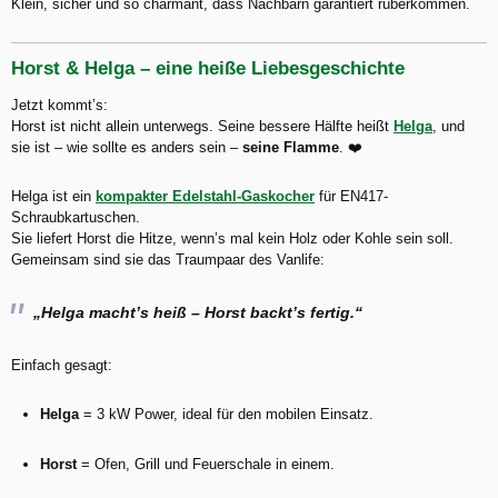
Klein, sicher und so charmant, dass Nachbarn garantiert rüberkommen.
Horst & Helga – eine heiße Liebesgeschichte
Jetzt kommt’s:
Horst ist nicht allein unterwegs. Seine bessere Hälfte heißt
Helga
, und
sie ist – wie sollte es anders sein –
seine Flamme
. ❤️
Helga ist ein
kompakter Edelstahl-Gaskocher
für EN417-
Schraubkartuschen.
Sie liefert Horst die Hitze, wenn’s mal kein Holz oder Kohle sein soll.
Gemeinsam sind sie das Traumpaar des Vanlife:
„Helga macht’s heiß – Horst backt’s fertig.“
Einfach gesagt:
Helga
= 3 kW Power, ideal für den mobilen Einsatz.
Horst
= Ofen, Grill und Feuerschale in einem.