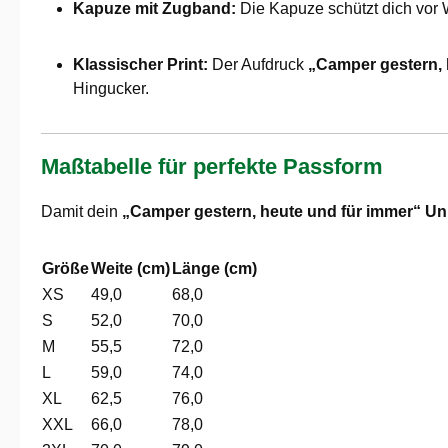
Kapuze mit Zugband:
Die Kapuze schützt dich vor 
Klassischer Print:
Der Aufdruck
„Camper gestern, 
Hingucker.
Maßtabelle für perfekte Passform
Damit dein
„Camper gestern, heute und für immer“ U
Größe
Weite (cm)
Länge (cm)
XS
49,0
68,0
S
52,0
70,0
M
55,5
72,0
L
59,0
74,0
XL
62,5
76,0
XXL
66,0
78,0