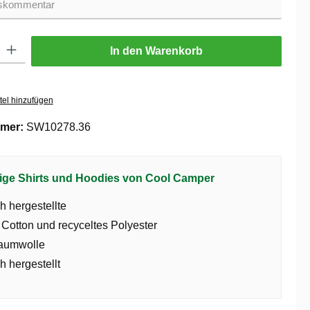
ib den gewünschten Wert ein oder benutze die Schaltflächen um die Anzahl zu er
In den Warenkorb
tel hinzufügen
mer:
SW10278.36
ige Shirts und Hoodies von Cool Camper
h hergestellte
 Cotton und recyceltes Polyester
aumwolle
h hergestellt