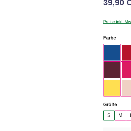
39,90 
Preise inkl. M
auswä
Farbe
Royal Bl
Dark Che
Yellow Fi
auswä
Größe
S
M