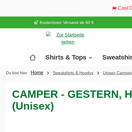
springen
Zur Hauptnavigation springen
🚐 Cool Camper ist wieder unt
Kostenloser Versand ab 60 €
Shirts & Tops
Sweatshi
Home
Du bist hier:
Sweatshirts & Hoodys
Unisex Campin
CAMPER - GESTERN, H
(Unisex)
Bildergalerie überspringen