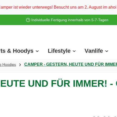
erwegs! Besucht uns am 2. August im ahoi Camp Darß und vom 3
Individuelle Fertigung innerhalb von 5-7-Tagen
rts & Hoodys
Lifestyle
Vanlife
CAMPER - GESTERN, HEUTE UND FÜR IMMER! 
g Hoodies
EUTE UND FÜR IMMER! - 