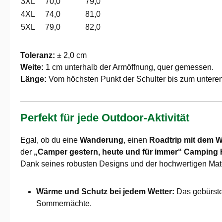
3XL
70,0
79,0
4XL
74,0
81,0
5XL
79,0
82,0
Toleranz:
± 2,0 cm
Weite:
1 cm unterhalb der Armöffnung, quer gemessen.
Länge:
Vom höchsten Punkt der Schulter bis zum untere
Perfekt für jede Outdoor-Aktivität
Egal, ob du eine
Wanderung
, einen
Roadtrip mit dem 
der
„Camper gestern, heute und für immer“ Camping
Dank seines robusten Designs und der hochwertigen Materia
Wärme und Schutz bei jedem Wetter:
Das gebürstet
Sommernächte.