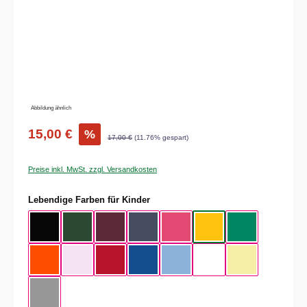
Abbildung ähnlich
15,00 €
%
17,00 €
(11.76% gespart)
Preise inkl. MwSt. zzgl. Versandkosten
auswählen
Lebendige Farben für Kinder
Black
Bottle Green
Burgundy
Denim
Fuchsia
Gold
Kelly Green
Orange
Pink Sixties
Red
Royal Blue
Sky Blue
White
Yellow
sport Gray