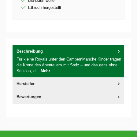
Bio-Baumwolle
Ethisch hergestellt
Beschreibung
Für kleine Royals unter den CampernManche Kinder tragen
die Krone des Abenteuers mit Stolz – und das ganz ohne
Schloss, d…
Mehr
Hersteller
Bewertungen