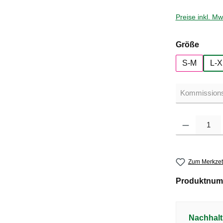
Preise inkl. M
auswä
Größe
S-M
L-X
Produkt Anzahl: G
Zum Merkzet
Produktnum
Nachhalt