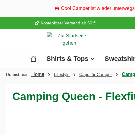
springen
Zur Hauptnavigation springen
🚐 Cool Camper ist wieder unterwegs! Besucht uns am 2. 
Kostenloser Versand ab 60 €
Shirts & Tops
Sweatshi
Home
Campi
Du bist hier:
Lifestyle
Caps für Camper
Camping Queen - Flexf
Bildergalerie überspringen