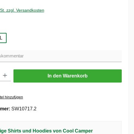
wSt. zzgl. Versandkosten
hlen
L
ib den gewünschten Wert ein oder benutze die Schaltflächen um die Anzahl zu er
In den Warenkorb
tel hinzufügen
mer:
SW10717.2
ige Shirts und Hoodies von Cool Camper