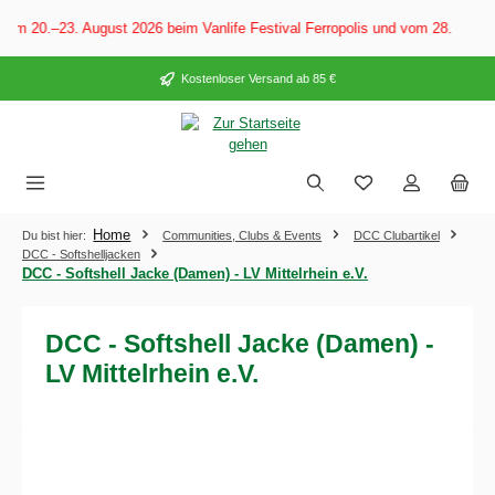
alt springen
om 20.–23. August 2026 beim Vanlife Festival Ferropolis und vom 28. Augus
Kostenloser Versand ab 85 €
Home
Du bist hier:
Communities, Clubs & Events
DCC Clubartikel
DCC - Softshelljacken
DCC - Softshell Jacke (Damen) - LV Mittelrhein e.V.
DCC - Softshell Jacke (Damen) -
LV Mittelrhein e.V.
Bildergalerie überspringen