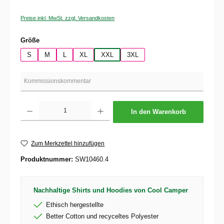
Preise inkl. MwSt. zzgl. Versandkosten
auswählen
Größe
S
M
L
XL
XXL
3XL
Produkt Anzahl: Gib den gewünschten Wert ein oder benutze die Schaltflächen um die 
In den Warenkorb
Zum Merkzettel hinzufügen
Produktnummer:
SW10460.4
Nachhaltige Shirts und Hoodies von Cool Camper
Ethisch hergestellte
Better Cotton und recyceltes Polyester