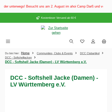
alt springen
er unterwegs! Besucht uns am 2. August im ahoi Camp Darß und vom 3. bis 5
Kostenloser Versand ab 60 €
Home
Du bist hier:
Communities, Clubs & Events
DCC Clubartikel
DCC - Softshelljacken
DCC - Softshell Jacke (Damen) - LV Württemberg e.V.
DCC - Softshell Jacke (Damen) -
LV Württemberg e.V.
Bildergalerie überspringen