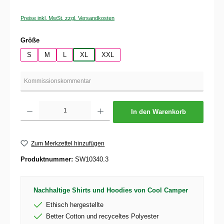
Preise inkl. MwSt. zzgl. Versandkosten
auswählen
Größe
S
M
L
XL
XXL
Produkt Anzahl: Gib den gewünschten Wert ein oder benutze die Schaltflächen um die 
In den Warenkorb
Zum Merkzettel hinzufügen
Produktnummer:
SW10340.3
Nachhaltige Shirts und Hoodies von Cool Camper
Ethisch hergestellte
Better Cotton und recyceltes Polyester