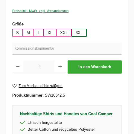
Preise inkl. MwSt. zzgl. Versandkosten
auswählen
Größe
S
M
L
XL
XXL
3XL
Produkt Anzahl: Gib den gewünschten Wert ein oder benutze die Schaltflächen um die 
In den Warenkorb
Zum Merkzettel hinzufügen
Produktnummer:
SW10342.5
Nachhaltige Shirts und Hoodies von Cool Camper
Ethisch hergestellte
Better Cotton und recyceltes Polyester