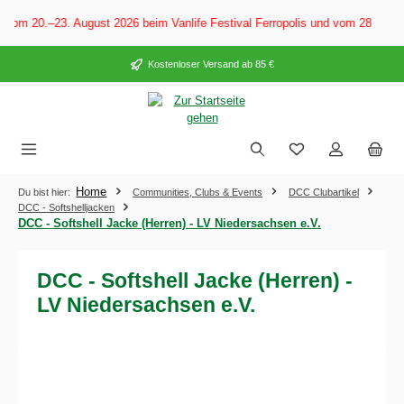
alt springen
Vom 20.–23. August 2026 beim Vanlife Festival Ferropolis und vom 28. Augu
Kostenloser Versand ab 85 €
Home
Du bist hier:
Communities, Clubs & Events
DCC Clubartikel
DCC - Softshelljacken
DCC - Softshell Jacke (Herren) - LV Niedersachsen e.V.
DCC - Softshell Jacke (Herren) -
LV Niedersachsen e.V.
Bildergalerie überspringen