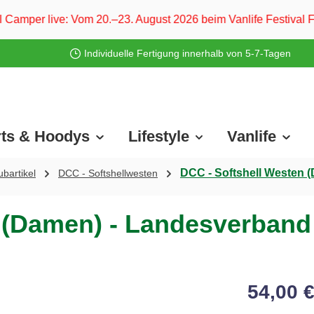
20.–23. August 2026 beim Vanlife Festival Ferropolis und vo
Individuelle Fertigung innerhalb von 5-7-Tagen
rts & Hoodys
Lifestyle
Vanlife
DCC - Softshell Westen (
bartikel
DCC - Softshellwesten
 (Damen) - Landesverband 
54,00 