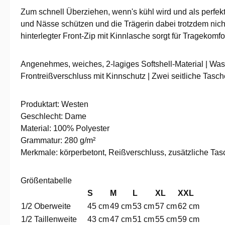
Zum schnell Überziehen, wenn's kühl wird und als perfekt
und Nässe schützen und die Trägerin dabei trotzdem nicht
hinterlegter Front-Zip mit Kinnlasche sorgt für Tragekom
Angenehmes, weiches, 2-lagiges Softshell-Material | Was
Frontreißverschluss mit Kinnschutz | Zwei seitliche Tasch
Produktart: Westen
Geschlecht: Dame
Material: 100% Polyester
Grammatur: 280 g/m²
Merkmale: körperbetont, Reißverschluss, zusätzliche Tasc
Größentabelle
S
M
L
XL
XXL
1/2 Oberweite
45 cm
49 cm
53 cm
57 cm
62 cm
1/2 Taillenweite
43 cm
47 cm
51 cm
55 cm
59 cm