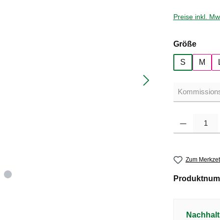
Preise inkl. M
auswä
Größe
S
M
Produkt Anzahl: G
Zum Merkzet
Produktnum
Nachhalt