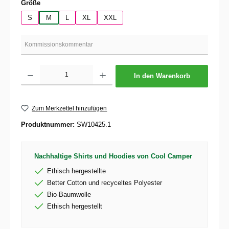
auswählen
Größe
S
M
L
XL
XXL
Produkt Anzahl: Gib den gewünschten Wert ein oder benutze die Schaltflächen um die 
In den Warenkorb
Zum Merkzettel hinzufügen
Produktnummer:
SW10425.1
Nachhaltige Shirts und Hoodies von Cool Camper
Ethisch hergestellte
Better Cotton und recyceltes Polyester
Bio-Baumwolle
Ethisch hergestellt