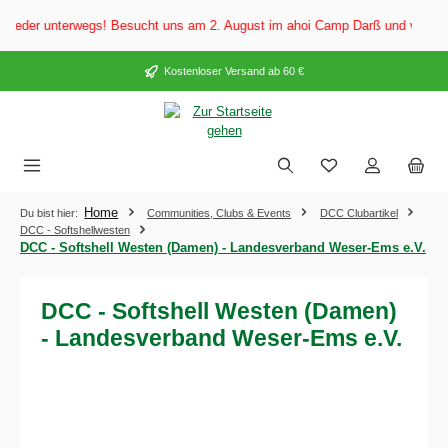
alt springen
der unterwegs! Besucht uns am 2. August im ahoi Camp Darß und vom 3. bis 
Kostenloser Versand ab 60 €
Home
Du bist hier:
Communities, Clubs & Events
DCC Clubartikel
DCC - Softshellwesten
DCC - Softshell Westen (Damen) - Landesverband Weser-Ems e.V.
DCC - Softshell Westen (Damen)
- Landesverband Weser-Ems e.V.
Bildergalerie überspringen