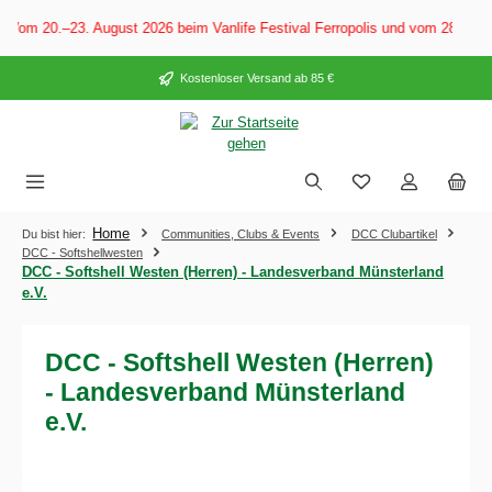
alt springen
Vom 20.–23. August 2026 beim Vanlife Festival Ferropolis und vom 28. Aug
Kostenloser Versand ab 85 €
Home
Du bist hier:
Communities, Clubs & Events
DCC Clubartikel
DCC - Softshellwesten
DCC - Softshell Westen (Herren) - Landesverband Münsterland
e.V.
DCC - Softshell Westen (Herren)
- Landesverband Münsterland
e.V.