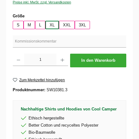
Preise inkl. MwSt. zzgl. Versandkosten
auswählen
Größe
S
M
L
XL
XXL
3XL
Produkt Anzahl: Gib den gewünschten Wert ein oder benutze die Schaltflächen um die 
In den Warenkorb
Zum Merkzettel hinzufügen
Produktnummer:
SW10381.3
Nachhaltige Shirts und Hoodies von Cool Camper
Ethisch hergestellte
Better Cotton und recyceltes Polyester
Bio-Baumwolle