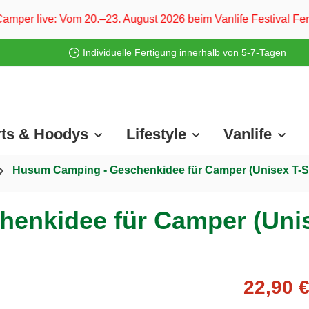
.–23. August 2026 beim Vanlife Festival Ferropolis und vom 
Individuelle Fertigung innerhalb von 5-7-Tagen
rts & Hoodys
Lifestyle
Vanlife
Husum Camping - Geschenkidee für Camper (Unisex T-Sh
enkidee für Camper (Unise
22,90 