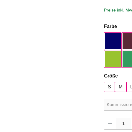
Preise inkl. M
auswä
Farbe
Navy
Orchid G
auswä
Größe
S
M
Produkt Anzahl: G