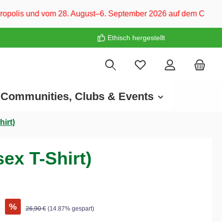
28. August–6. September 2026 auf dem CARAVAN SALON Düsseldor
Ethisch hergestellt
Communities, Clubs & Events
irt)
x T-Shirt)
€
%
26,90 €
(14.87% gespart)