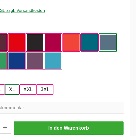
wSt. zzgl. Versandkosten
hlen
Burgundy
Fire Red
Black
Sorbet
Sunset Orange
Diva Blue
Stone Blue
reen
Kelly Green
Cobalt Blue
Radial Purple
Swimming Pool
hlen
L
XL
XXL
3XL
ib den gewünschten Wert ein oder benutze die Schaltflächen um die Anzahl zu er
In den Warenkorb