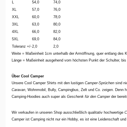
L
54,0
74,0
XL
57,0
76,0
XXL
60,0
78,0
3XL
63,0
80,0
4XL
66,0
82,0
5XL
69,0
84,0
Toleranz +/-
2,0
2,0
Weite = Maßeinheit 1cm unterhalb der Armöffnung, quer entlang des 
Länge = Maßeinheit ausgehend vom höchsten Punkt der Schulter, bis
Über Cool Camper
Unsere Cool Camper Shirts mit den lustigen
Camper-Sprüchen
sind ni
Caravan
, Wohnmobil, Bully, Campingbus, Zelt und Co. zeigen. Denn hie
Camping-Hoodies auch super als
Geschenk für den Camper
der berei
Wir verkaufen in unseren Shop ausschließlich qualitativ hochwertige
C
Camper ist Camping nicht nur ein Hobby, es ist eine Leidenschaft und