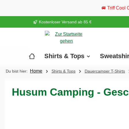
springen
Zur Hauptnavigation springen
🚐 Triff Cool Camper live: Vom 20
Kostenloser Versand ab 85 €
Shirts & Tops
Sweatshi
Home
Du bist hier:
Shirts & Tops
Dauercamper T-Shirts
Husum Camping - Gesch
Bildergalerie überspringen