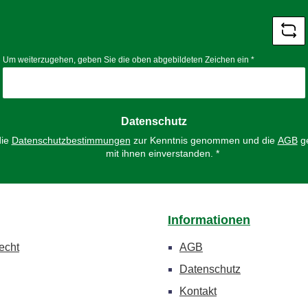
*
Um weiterzugehen, geben Sie die oben abgebildeten Zeichen ein
*
Datenschutz
die
Datenschutzbestimmungen
zur Kenntnis genommen und die
AGB
ge
mit ihnen einverstanden.
*
Informationen
echt
AGB
Datenschutz
Kontakt