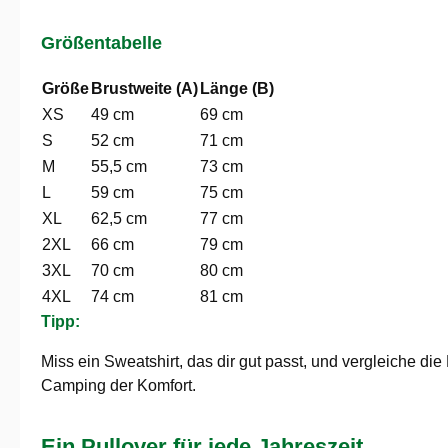
Größentabelle
Größe
Brustweite (A)
Länge (B)
XS
49 cm
69 cm
S
52 cm
71 cm
M
55,5 cm
73 cm
L
59 cm
75 cm
XL
62,5 cm
77 cm
2XL
66 cm
79 cm
3XL
70 cm
80 cm
4XL
74 cm
81 cm
Tipp:
Miss ein Sweatshirt, das dir gut passt, und vergleiche d
Camping der Komfort.
Ein Pullover für jede Jahreszeit