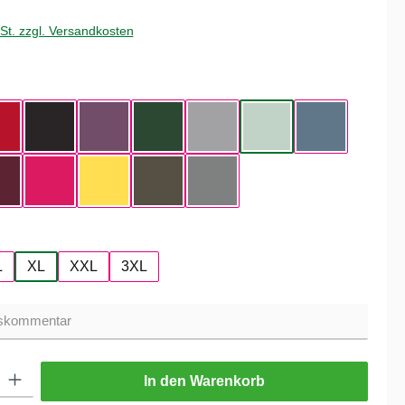
wSt. zzgl. Versandkosten
hlen
ue
Red
Black
Radiant Purple
Bottle Green
Heather Grey
Aqua Green
Nordic Blue
Dark Cherry
Magenta Pink
Yellow Fizz
Kaki
Heather Mid Gray
hlen
L
XL
XXL
3XL
ib den gewünschten Wert ein oder benutze die Schaltflächen um die Anzahl zu er
In den Warenkorb