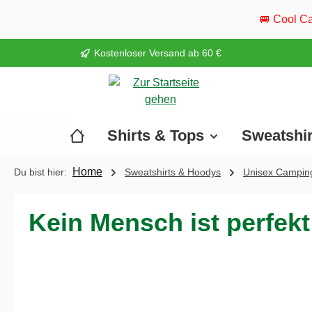
springen
Zur Hauptnavigation springen
🚐 Cool Camper ist wieder 
Kostenloser Versand ab 60 €
Shirts & Tops
Sweatshi
Home
Du bist hier:
Sweatshirts & Hoodys
Unisex Camping
Kein Mensch ist perfekt
Bildergalerie überspringen