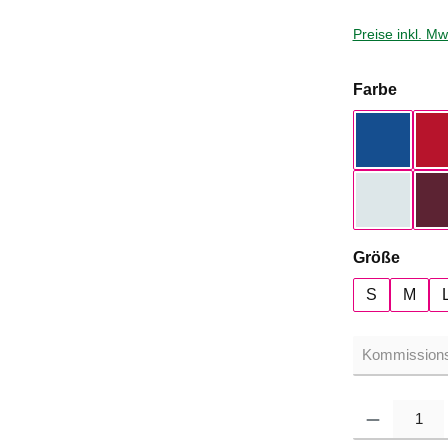
Preise inkl. M
auswä
Farbe
Royal Bl
Pure Sky
auswä
Größe
S
M
Produkt Anzahl: G