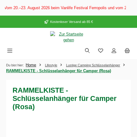
alt springen
 Vom 20.–23. August 2026 beim Vanlife Festival Ferropolis und vom 28. Au
Kostenloser Versand ab 85 €
Home
Du bist hier:
Lifestyle
Lustige Camping Schlüsselanhänger
RAMMELKISTE - Schlüsselanhänger für Camper (Rosa)
RAMMELKISTE -
Schlüsselanhänger für Camper
(Rosa)
Bildergalerie überspringen