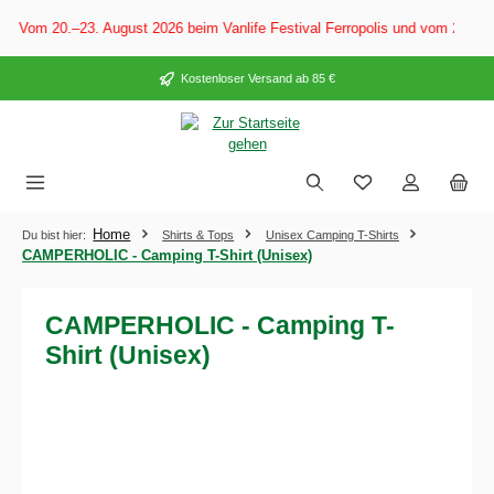
alt springen
: Vom 20.–23. August 2026 beim Vanlife Festival Ferropolis und vom 28. Au
Kostenloser Versand ab 85 €
Home
Du bist hier:
Shirts & Tops
Unisex Camping T-Shirts
CAMPERHOLIC - Camping T-Shirt (Unisex)
CAMPERHOLIC - Camping T-
Shirt (Unisex)
Bildergalerie überspringen