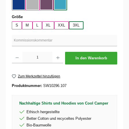
Cobalt Blue
Pacific Gray
Radial Purple
Swimming Pool
auswählen
Größe
S
M
L
XL
XXL
3XL
Produkt Anzahl: Gib den gewünschten Wert ein oder benutze die Schaltflächen um die 
In den Warenkorb
Zum Merkzettel hinzufügen
Produktnummer:
SW10296.107
Nachhaltige Shirts und Hoodies von Cool Camper
Ethisch hergestellte
Better Cotton und recyceltes Polyester
Bio-Baumwolle