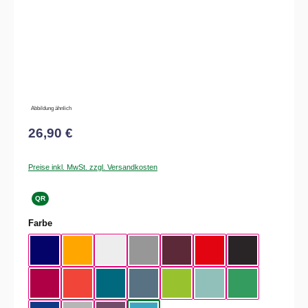
Abbildung ähnlich
26,90 €
Preise inkl. MwSt. zzgl. Versandkosten
QR
auswählen
Farbe
Navy
Apricot
White
Sport Grey
Burgundy
Fire Red
Black
Sorbet
Sunset Orange
Diva Blue
Stone Blue
Orchid Green
Millennial Mint
Kelly Green