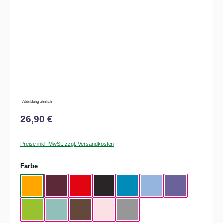
Abbildung ähnlich
26,90 €
Preise inkl. MwSt. zzgl. Versandkosten
auswählen
Farbe
Apricot
Burgundy
Fire Red
Black
Atoll
Sky Blue
Millennial Lilac
Orchid Green
Millennial Mint
Chocolate
Orchid
Sport Gray