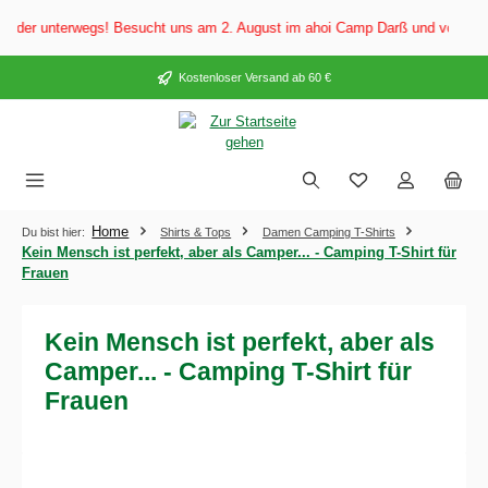
alt springen
er unterwegs! Besucht uns am 2. August im ahoi Camp Darß und vom 3. bis 5
Kostenloser Versand ab 60 €
Home
Du bist hier:
Shirts & Tops
Damen Camping T-Shirts
Kein Mensch ist perfekt, aber als Camper... - Camping T-Shirt für
Frauen
Kein Mensch ist perfekt, aber als
Camper... - Camping T-Shirt für
Frauen
Bildergalerie überspringen