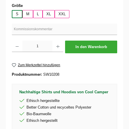
auswählen
Größe
S
M
L
XL
XXL
Produkt Anzahl: Gib den gewünschten Wert ein oder benutze die Schaltflächen um die 
In den Warenkorb
Zum Merkzettel hinzufügen
Produktnummer:
SW10208
Nachhaltige Shirts und Hoodies von Cool Camper
Ethisch hergestellte
Better Cotton und recyceltes Polyester
Bio-Baumwolle
Ethisch hergestellt