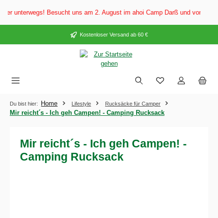
alt springen
r unterwegs! Besucht uns am 2. August im ahoi Camp Darß und vom 3. bis 5.
Kostenloser Versand ab 60 €
Home
Du bist hier:
Lifestyle
Rucksäcke für Camper
Mir reicht´s - Ich geh Campen! - Camping Rucksack
Mir reicht´s - Ich geh Campen! -
Camping Rucksack
Bildergalerie überspringen