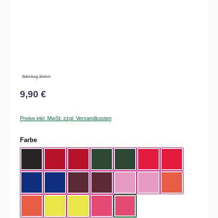
Abbildung ähnlich
9,90 €
Preise inkl. MwSt. zzgl. Versandkosten
auswählen
Farbe
Black / White
Classic Red / White
Classic Red / Black
Bottle Green / Black
Bottle Green / White
Bright Red / White
Bright Red / Bla
Bright Royal / White
Bright Royal / Black
Burgundy / Black
Burgundy / White
Classic Pink / Black
Classic Pink / White
Fluor Orange / W
Flour Orange / Black
Fluor Yellow / White
Fluor Yellow / Black
Fuschia / White
Fuschia / Black