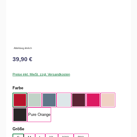
Abbildung ähnlich
39,90 €
Preise inkl. MwSt. zzgl. Versandkosten
auswählen
Farbe
Rot
Aqua Green
Nordic Blue
Pure Sky
Dark Cherry
Magenta Pink
Soft Rose
Pure Orange
Black Pure
auswählen
Größe