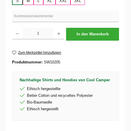
S
M
L
XL
XXL
3XL
Produkt Anzahl: Gib den gewünschten Wert ein oder benutze die Schaltflächen um die 
In den Warenkorb
Zum Merkzettel hinzufügen
Produktnummer:
SW10205
Nachhaltige Shirts und Hoodies von Cool Camper
Ethisch hergestellte
Better Cotton und recyceltes Polyester
Bio-Baumwolle
Ethisch hergestellt