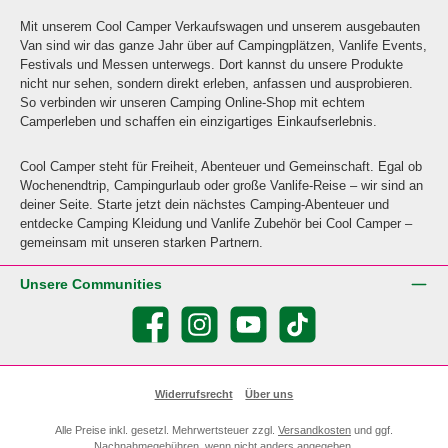
Mit unserem Cool Camper Verkaufswagen und unserem ausgebauten
Van sind wir das ganze Jahr über auf Campingplätzen, Vanlife Events,
Festivals und Messen unterwegs. Dort kannst du unsere Produkte
nicht nur sehen, sondern direkt erleben, anfassen und ausprobieren.
So verbinden wir unseren Camping Online-Shop mit echtem
Camperleben und schaffen ein einzigartiges Einkaufserlebnis.
Cool Camper steht für Freiheit, Abenteuer und Gemeinschaft. Egal ob
Wochenendtrip, Campingurlaub oder große Vanlife-Reise – wir sind an
deiner Seite. Starte jetzt dein nächstes Camping-Abenteuer und
entdecke Camping Kleidung und Vanlife Zubehör bei Cool Camper –
gemeinsam mit unseren starken Partnern.
Unsere Communities
Facebook
Instagram
YouTube
TikTok
Widerrufsrecht
Über uns
Alle Preise inkl. gesetzl. Mehrwertsteuer zzgl.
Versandkosten
und ggf.
Nachnahmegebühren, wenn nicht anders angegeben.