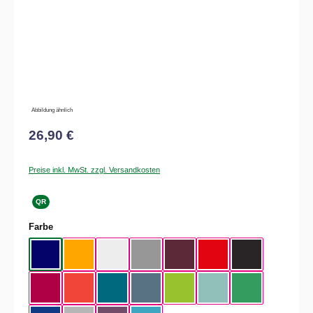
Abbildung ähnlich
26,90 €
Preise inkl. MwSt. zzgl. Versandkosten
QR
auswählen
Farbe
Navy
Apricot
White
Sport Grey
Burgundy
Fire Red
Black
Sorbet
Sunset Orange
Diva Blue
Stone Blue
Orchid Green
Millennial Mint
Kelly Green