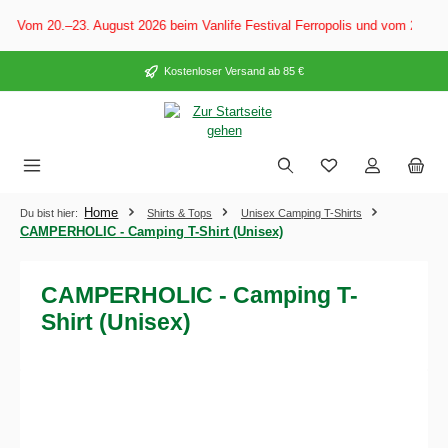
alt springen
: Vom 20.–23. August 2026 beim Vanlife Festival Ferropolis und vom 28. Au
Kostenloser Versand ab 85 €
Home
Du bist hier:
Shirts & Tops
Unisex Camping T-Shirts
CAMPERHOLIC - Camping T-Shirt (Unisex)
CAMPERHOLIC - Camping T-
Shirt (Unisex)
Bildergalerie überspringen