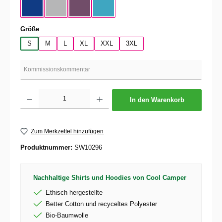
Cobalt Blue
Pacific Gray
Radial Purple
Swimming Pool
auswählen
Größe
S
M
L
XL
XXL
3XL
Produkt Anzahl: Gib den gewünschten Wert ein oder benutze die Schaltflächen um die 
In den Warenkorb
Zum Merkzettel hinzufügen
Produktnummer:
SW10296
Nachhaltige Shirts und Hoodies von Cool Camper
Ethisch hergestellte
Better Cotton und recyceltes Polyester
Bio-Baumwolle