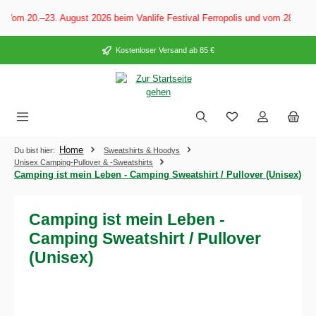
alt springen
Vom 20.–23. August 2026 beim Vanlife Festival Ferropolis und vom 28. Aug
Kostenloser Versand ab 85 €
Home
Du bist hier:
Sweatshirts & Hoodys
Unisex Camping-Pullover & -Sweatshirts
Camping ist mein Leben - Camping Sweatshirt / Pullover (Unisex)
Camping ist mein Leben -
Camping Sweatshirt / Pullover
(Unisex)
Bildergalerie überspringen