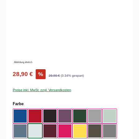
Abbildung ähnlich
28,90 €
%
29,90 €
(3.34% gespart)
Preise inkl. MwSt. zzgl. Versandkosten
auswählen
Farbe
Royal Blue
Red
Black
Radiant Purple
Bottle Green
Heather Grey
Aqua Green
Nordic Blue
Pure Sky
Dark Cherry
Magenta Pink
Yellow Fizz
Kaki
Heather Mid Gra