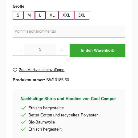
auswählen
Größe
S
M
L
XL
XXL
3XL
Produkt Anzahl: Gib den gewünschten Wert ein oder benutze die Schaltflächen um die 
In den Warenkorb
Zum Merkzettel hinzufügen
Produktnummer:
SW10185.50
Nachhaltige Shirts und Hoodies von Cool Camper
Ethisch hergestellte
Better Cotton und recyceltes Polyester
Bio-Baumwolle
Ethisch hergestellt