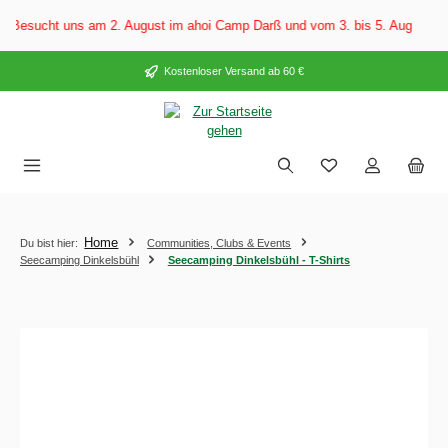
alt springen
uns am 2. August im ahoi Camp Darß und vom 3. bis 5. August auf dem Ostse
Kostenloser Versand ab 60 €
Home
Du bist hier:
Communities, Clubs & Events
Seecamping Dinkelsbühl
Seecamping Dinkelsbühl - T-Shirts