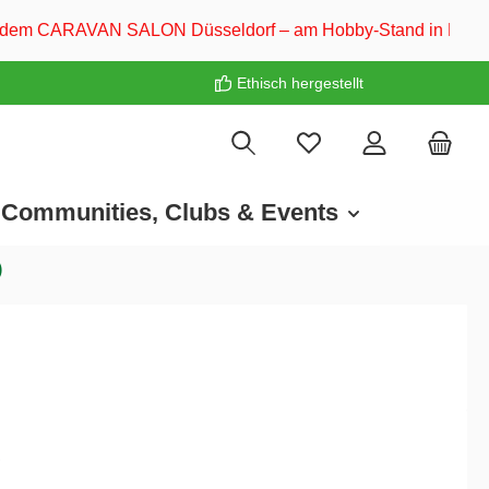
N Düsseldorf – am Hobby-Stand in Halle 5! ❤️
Ethisch hergestellt
Communities, Clubs & Events
)
€