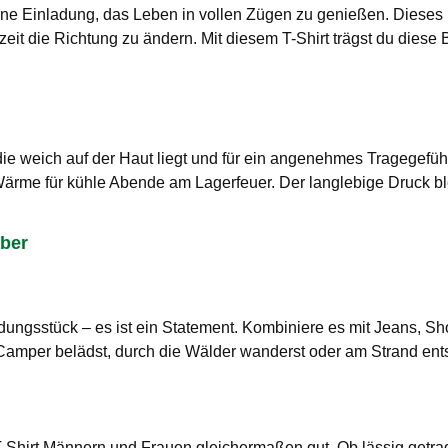
ine Einladung, das Leben in vollen Zügen zu genießen. Dieses 
eit die Richtung zu ändern. Mit diesem T-Shirt trägst du diese B
die weich auf der Haut liegt und für ein angenehmes Tragegefühl 
rme für kühle Abende am Lagerfeuer. Der langlebige Druck ble
aber
idungsstück – es ist ein Statement. Kombiniere es mit Jeans, S
Camper belädst, durch die Wälder wanderst oder am Strand ents
-Shirt Männern und Frauen gleichermaßen gut. Ob lässig getrage