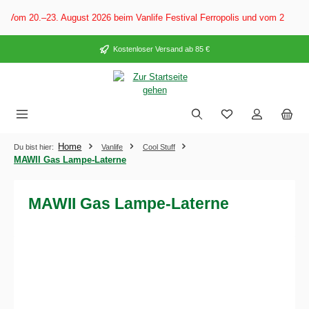
alt springen
 Vom 20.–23. August 2026 beim Vanlife Festival Ferropolis und vom 28. Aug
Kostenloser Versand ab 85 €
Home
Du bist hier:
Vanlife
Cool Stuff
MAWII Gas Lampe-Laterne
MAWII Gas Lampe-Laterne
Bildergalerie überspringen