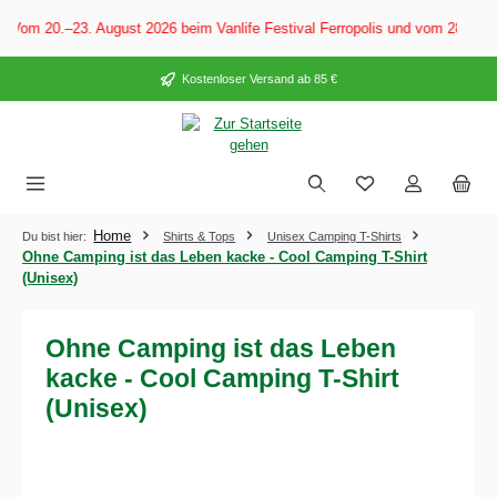
alt springen
 Vom 20.–23. August 2026 beim Vanlife Festival Ferropolis und vom 28. Aug
Kostenloser Versand ab 85 €
Home
Du bist hier:
Shirts & Tops
Unisex Camping T-Shirts
Ohne Camping ist das Leben kacke - Cool Camping T-Shirt
(Unisex)
Ohne Camping ist das Leben
kacke - Cool Camping T-Shirt
(Unisex)
Bildergalerie überspringen