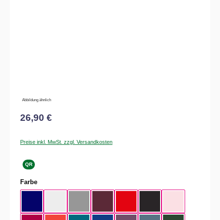
Abbildung ähnlich
26,90 €
Preise inkl. MwSt. zzgl. Versandkosten
QR
auswählen
Farbe
Navy
White
Sport Grey
Burgundy
Fire Red
Black
Orchid Pink