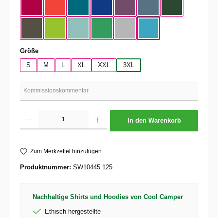
Sorbet
Sunset Orange
Diva Blue
Cobalt Blue
Radiant Purple
Stone Blue
Bottle Green
Urban Kaki
Orchid Green
Millennial Mint
Kelly Green
Pacific Gray
Swimming Pool
auswählen
Größe
S
M
L
XL
XXL
3XL
Produkt Anzahl: Gib den gewünschten Wert ein oder benutze die Schaltflächen um die 
In den Warenkorb
Zum Merkzettel hinzufügen
Produktnummer:
SW10445.125
Nachhaltige Shirts und Hoodies von Cool Camper
Ethisch hergestellte