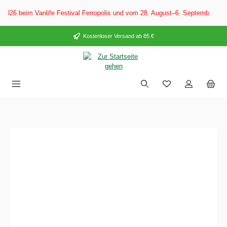
alt springen
 Vanlife Festival Ferropolis und vom 28. August–6. September 2026 auf de
Kostenloser Versand ab 85 €