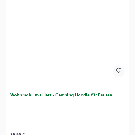
Wohnmobil mit Herz - Camping Hoodie für Frauen
Regulärer Preis:
39,90 €