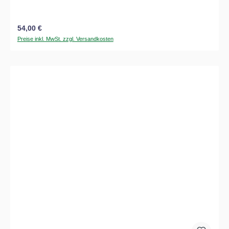
Regulärer Preis:
54,00 €
Preise inkl. MwSt. zzgl. Versandkosten