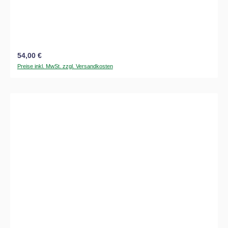
Regulärer Preis:
54,00 €
Preise inkl. MwSt. zzgl. Versandkosten