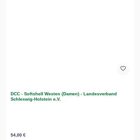
DCC - Softshell Westen (Damen) - Landesverband
Schleswig-Holstein e.V.
Regulärer Preis:
54,00 €