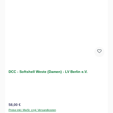
DCC - Softshell Weste (Damen) - LV Berlin e.V.
Regulärer Preis:
58,00 €
Preise inkl. MwSt. zzgl. Versandkosten