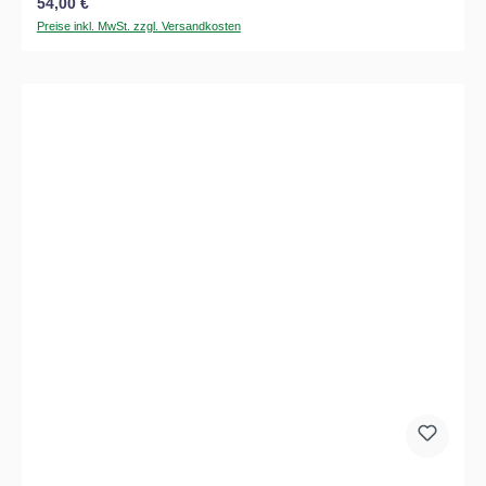
Regulärer Preis:
54,00 €
Preise inkl. MwSt. zzgl. Versandkosten