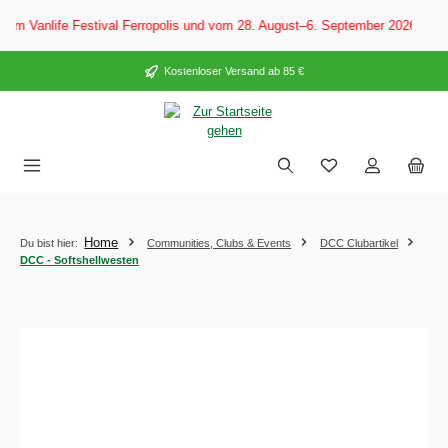
alt springen
Festival Ferropolis und vom 28. August–6. September 2026 auf dem CARAVAN
Kostenloser Versand ab 85 €
Home
Du bist hier:
Communities, Clubs & Events
DCC Clubartikel
DCC - Softshellwesten