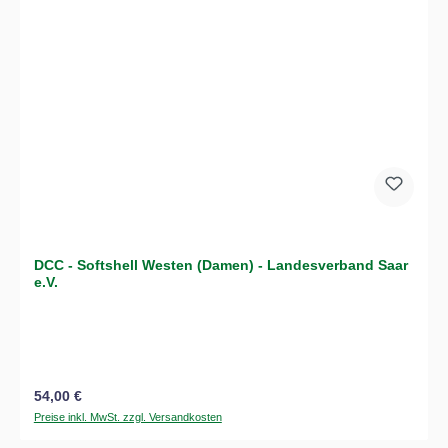
DCC - Softshell Westen (Damen) - Landesverband Saar
e.V.
Regulärer Preis:
54,00 €
Preise inkl. MwSt. zzgl. Versandkosten