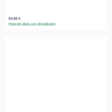
Regulärer Preis:
54,00 €
Preise inkl. MwSt. zzgl. Versandkosten