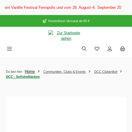
alt springen
 Festival Ferropolis und vom 28. August–6. September 2026 auf dem CARAVA
Kostenloser Versand ab 85 €
Home
Du bist hier:
Communities, Clubs & Events
DCC Clubartikel
DCC - Softshelljacken