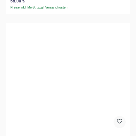
Regulärer Preis:
58,00 €
Preise inkl. MwSt. zzgl. Versandkosten