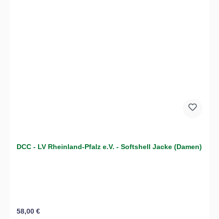
DCC - LV Rheinland-Pfalz e.V. - Softshell Jacke (Damen)
Regulärer Preis:
58,00 €