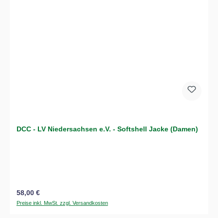
DCC - LV Niedersachsen e.V. - Softshell Jacke (Damen)
Regulärer Preis:
58,00 €
Preise inkl. MwSt. zzgl. Versandkosten