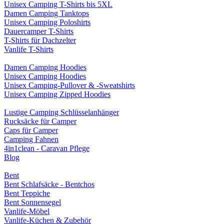
Unisex Camping T-Shirts bis 5XL
Damen Camping Tanktops
Unisex Camping Poloshirts
Dauercamper T-Shirts
T-Shirts für Dachzelter
Vanlife T-Shirts
Damen Camping Hoodies
Unisex Camping Hoodies
Unisex Camping-Pullover & -Sweatshirts
Unisex Camping Zipped Hoodies
Lustige Camping Schlüsselanhänger
Rucksäcke für Camper
Caps für Camper
Camping Fahnen
4in1clean - Caravan Pflege
Blog
Bent
Bent Schlafsäcke - Bentchos
Bent Teppiche
Bent Sonnensegel
Vanlife-Möbel
Vanlife-Küchen & Zubehör