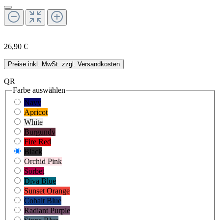
26,90 €
Preise inkl. MwSt. zzgl. Versandkosten
QR
Farbe
auswählen
Navy
Apricot
White
Burgundy
Fire Red
Black
Orchid Pink
Sorbet
Diva Blue
Sunset Orange
Cobalt Blue
Radiant Purple