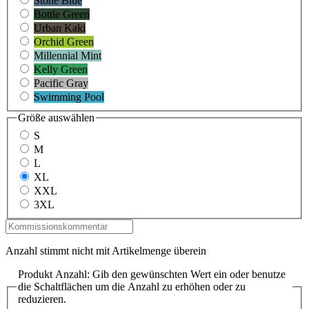
Stone Blue
Bottle Green
Urban Kaki
Orchid Green
Millennial Mint
Kelly Green
Pacific Gray
Swimming Pool
Größe
auswählen
S
M
L
XL
XXL
3XL
Anzahl stimmt nicht mit Artikelmenge überein
Produkt Anzahl: Gib den gewünschten Wert ein oder benutze
die Schaltflächen um die Anzahl zu erhöhen oder zu
reduzieren.