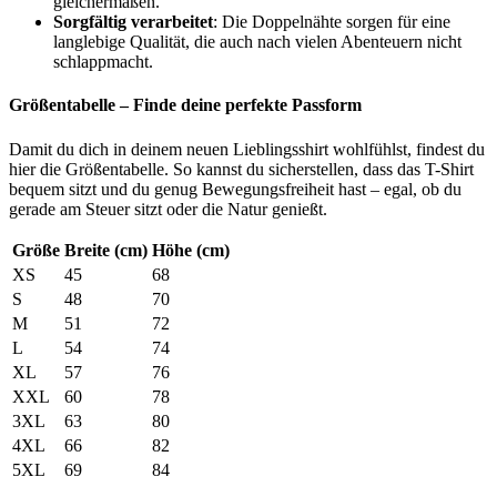
gleichermaßen.
Sorgfältig verarbeitet
: Die Doppelnähte sorgen für eine
langlebige Qualität, die auch nach vielen Abenteuern nicht
schlappmacht.
Größentabelle – Finde deine perfekte Passform
Damit du dich in deinem neuen Lieblingsshirt wohlfühlst, findest du
hier die Größentabelle. So kannst du sicherstellen, dass das T-Shirt
bequem sitzt und du genug Bewegungsfreiheit hast – egal, ob du
gerade am Steuer sitzt oder die Natur genießt.
Größe
Breite (cm)
Höhe (cm)
XS
45
68
S
48
70
M
51
72
L
54
74
XL
57
76
XXL
60
78
3XL
63
80
4XL
66
82
5XL
69
84