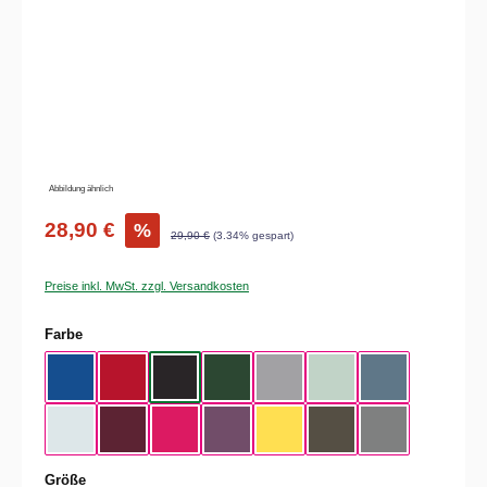
Abbildung ähnlich
28,90 €
%
29,90 €
(3.34% gespart)
Preise inkl. MwSt. zzgl. Versandkosten
auswählen
Farbe
Royal Blue
Red
Black
Bottle Green
Heather Grey
Aqua Green
Nordic Blue
Pure Sky
Dark Cherry
Magenta Pink
Radial Purple
Yellow Fizz
Kaki
Heather Mid Gra
auswählen
Größe