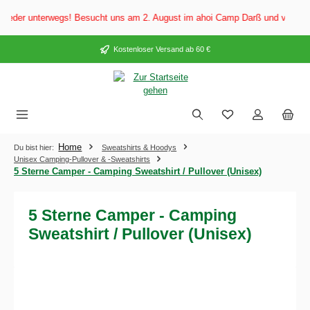
alt springen
der unterwegs! Besucht uns am 2. August im ahoi Camp Darß und vom 3. bis 
Kostenloser Versand ab 60 €
Home
Du bist hier:
Sweatshirts & Hoodys
Unisex Camping-Pullover & -Sweatshirts
5 Sterne Camper - Camping Sweatshirt / Pullover (Unisex)
5 Sterne Camper - Camping
Sweatshirt / Pullover (Unisex)
Bildergalerie überspringen