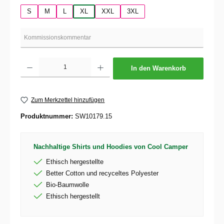
S
M
L
XL
XXL
3XL
Produkt Anzahl: Gib den gewünschten Wert ein oder benutze die Schaltflächen um die 
In den Warenkorb
Zum Merkzettel hinzufügen
Produktnummer:
SW10179.15
Nachhaltige Shirts und Hoodies von Cool Camper
Ethisch hergestellte
Better Cotton und recyceltes Polyester
Bio-Baumwolle
Ethisch hergestellt