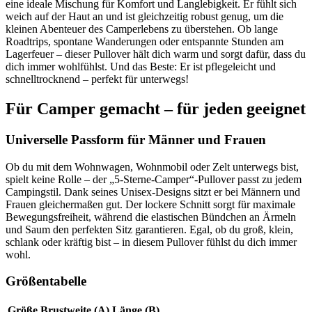
eine ideale Mischung für Komfort und Langlebigkeit. Er fühlt sich
weich auf der Haut an und ist gleichzeitig robust genug, um die
kleinen Abenteuer des Camperlebens zu überstehen. Ob lange
Roadtrips, spontane Wanderungen oder entspannte Stunden am
Lagerfeuer – dieser Pullover hält dich warm und sorgt dafür, dass du
dich immer wohlfühlst. Und das Beste: Er ist pflegeleicht und
schnelltrocknend – perfekt für unterwegs!
Für Camper gemacht – für jeden geeignet
Universelle Passform für Männer und Frauen
Ob du mit dem Wohnwagen, Wohnmobil oder Zelt unterwegs bist,
spielt keine Rolle – der „5-Sterne-Camper“-Pullover passt zu jedem
Campingstil. Dank seines Unisex-Designs sitzt er bei Männern und
Frauen gleichermaßen gut. Der lockere Schnitt sorgt für maximale
Bewegungsfreiheit, während die elastischen Bündchen an Ärmeln
und Saum den perfekten Sitz garantieren. Egal, ob du groß, klein,
schlank oder kräftig bist – in diesem Pullover fühlst du dich immer
wohl.
Größentabelle
Größe
Brustweite (A)
Länge (B)