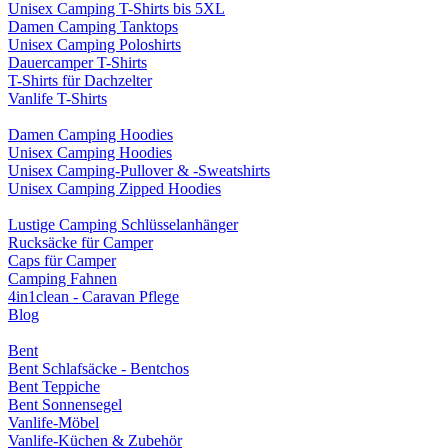
Unisex Camping T-Shirts bis 5XL
Damen Camping Tanktops
Unisex Camping Poloshirts
Dauercamper T-Shirts
T-Shirts für Dachzelter
Vanlife T-Shirts
Damen Camping Hoodies
Unisex Camping Hoodies
Unisex Camping-Pullover & -Sweatshirts
Unisex Camping Zipped Hoodies
Lustige Camping Schlüsselanhänger
Rucksäcke für Camper
Caps für Camper
Camping Fahnen
4in1clean - Caravan Pflege
Blog
Bent
Bent Schlafsäcke - Bentchos
Bent Teppiche
Bent Sonnensegel
Vanlife-Möbel
Vanlife-Küchen & Zubehör