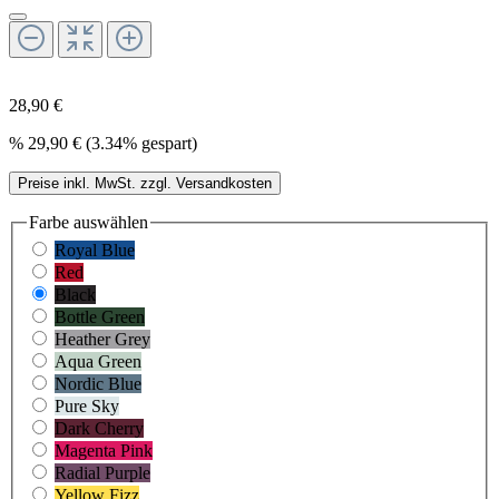
28,90 €
%
29,90 €
(3.34% gespart)
Preise inkl. MwSt. zzgl. Versandkosten
Farbe
auswählen
Royal Blue
Red
Black
Bottle Green
Heather Grey
Aqua Green
Nordic Blue
Pure Sky
Dark Cherry
Magenta Pink
Radial Purple
Yellow Fizz