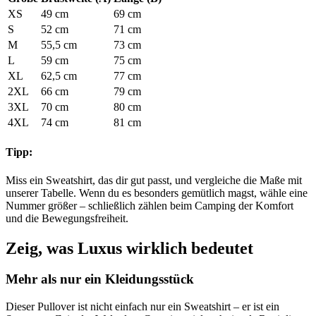
XS
49 cm
69 cm
S
52 cm
71 cm
M
55,5 cm
73 cm
L
59 cm
75 cm
XL
62,5 cm
77 cm
2XL
66 cm
79 cm
3XL
70 cm
80 cm
4XL
74 cm
81 cm
Tipp:
Miss ein Sweatshirt, das dir gut passt, und vergleiche die Maße mit
unserer Tabelle. Wenn du es besonders gemütlich magst, wähle eine
Nummer größer – schließlich zählen beim Camping der Komfort
und die Bewegungsfreiheit.
Zeig, was Luxus wirklich bedeutet
Mehr als nur ein Kleidungsstück
Dieser Pullover ist nicht einfach nur ein Sweatshirt – er ist ein