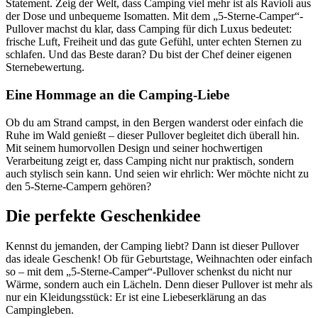
Statement. Zeig der Welt, dass Camping viel mehr ist als Ravioli aus
der Dose und unbequeme Isomatten. Mit dem „5-Sterne-Camper“-
Pullover machst du klar, dass Camping für dich Luxus bedeutet:
frische Luft, Freiheit und das gute Gefühl, unter echten Sternen zu
schlafen. Und das Beste daran? Du bist der Chef deiner eigenen
Sternebewertung.
Eine Hommage an die Camping-Liebe
Ob du am Strand campst, in den Bergen wanderst oder einfach die
Ruhe im Wald genießt – dieser Pullover begleitet dich überall hin.
Mit seinem humorvollen Design und seiner hochwertigen
Verarbeitung zeigt er, dass Camping nicht nur praktisch, sondern
auch stylisch sein kann. Und seien wir ehrlich: Wer möchte nicht zu
den 5-Sterne-Campern gehören?
Die perfekte Geschenkidee
Kennst du jemanden, der Camping liebt? Dann ist dieser Pullover
das ideale Geschenk! Ob für Geburtstage, Weihnachten oder einfach
so – mit dem „5-Sterne-Camper“-Pullover schenkst du nicht nur
Wärme, sondern auch ein Lächeln. Denn dieser Pullover ist mehr als
nur ein Kleidungsstück: Er ist eine Liebeserklärung an das
Campingleben.