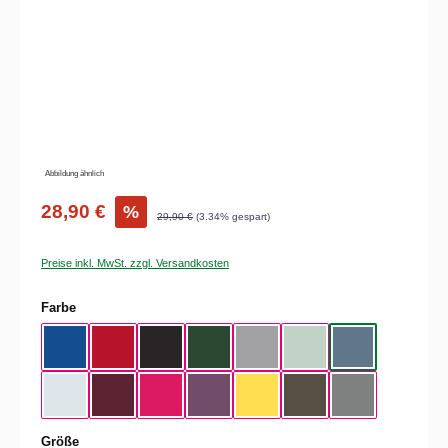
Abbildung ähnlich
28,90 €
%
29,90 €
(3.34% gespart)
Preise inkl. MwSt. zzgl. Versandkosten
auswählen
Farbe
Royal Blue
Red
Black
Bottle Green
Heather Grey
Aqua Green
Nordic Blue
Pure Sky
Dark Cherry
Magenta Pink
Radial Purple
Yellow Fizz
Kaki
Heather Mid Gra
auswählen
Größe