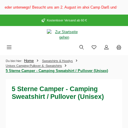
alt springen
eder unterwegs! Besucht uns am 2. August im ahoi Camp Darß und vom 3. bis 
Kostenloser Versand ab 60 €
Home
Du bist hier:
Sweatshirts & Hoodys
Unisex Camping-Pullover & -Sweatshirts
5 Sterne Camper - Camping Sweatshirt / Pullover (Unisex)
5 Sterne Camper - Camping
Sweatshirt / Pullover (Unisex)
Bildergalerie überspringen