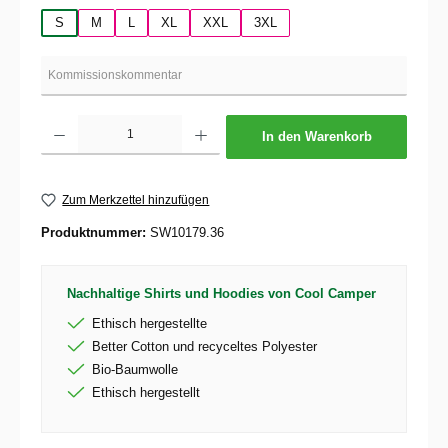
S
M
L
XL
XXL
3XL
Produkt Anzahl: Gib den gewünschten Wert ein oder benutze die Schaltflächen um die 
In den Warenkorb
Zum Merkzettel hinzufügen
Produktnummer:
SW10179.36
Nachhaltige Shirts und Hoodies von Cool Camper
Ethisch hergestellte
Better Cotton und recyceltes Polyester
Bio-Baumwolle
Ethisch hergestellt