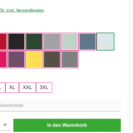
wSt. zzgl. Versandkosten
hlen
ue
Red
Black
Bottle Green
Heather Grey
Aqua Green
Nordic Blue
Pure Sky
rry
Magenta Pink
Radial Purple
Yellow Fizz
Kaki
Heather Mid Gray
hlen
L
XL
XXL
3XL
ib den gewünschten Wert ein oder benutze die Schaltflächen um die Anzahl zu er
In den Warenkorb