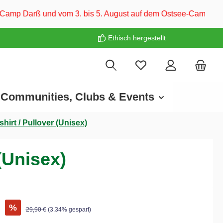
m 3. bis 5. August auf dem Ostsee-Campingplatz Familie Heide
Ethisch hergestellt
Communities, Clubs & Events
irt / Pullover (Unisex)
(Unisex)
€
%
29,90 €
(3.34% gespart)