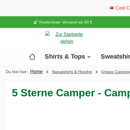
springen
Zur Hauptnavigation springen
🚐 Cool Camper ist wieder 
Kostenloser Versand ab 60 €
Shirts & Tops
Sweatshi
Home
Du bist hier:
Sweatshirts & Hoodys
Unisex Camping
5 Sterne Camper - Campi
Bildergalerie überspringen