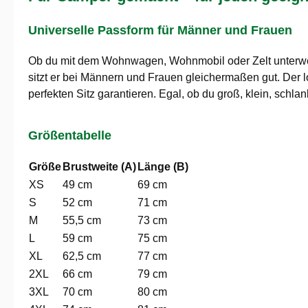
Universelle Passform für Männer und Frauen
Ob du mit dem Wohnwagen, Wohnmobil oder Zelt unterwegs
sitzt er bei Männern und Frauen gleichermaßen gut. Der
perfekten Sitz garantieren. Egal, ob du groß, klein, schlan
Größentabelle
Größe
Brustweite (A)
Länge (B)
XS
49 cm
69 cm
S
52 cm
71 cm
M
55,5 cm
73 cm
L
59 cm
75 cm
XL
62,5 cm
77 cm
2XL
66 cm
79 cm
3XL
70 cm
80 cm