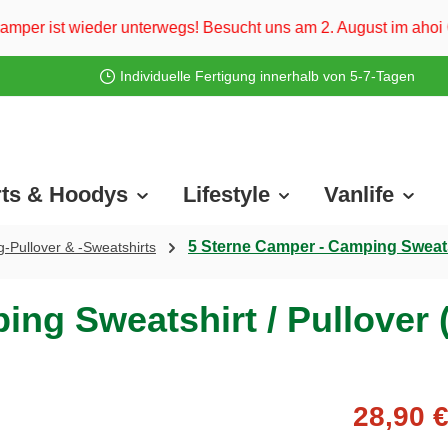
unterwegs! Besucht uns am 2. August im ahoi Camp Darß und vo
Individuelle Fertigung innerhalb von 5-7-Tagen
rts & Hoodys
Lifestyle
Vanlife
5 Sterne Camper - Camping Sweatsh
-Pullover & -Sweatshirts
ng Sweatshirt / Pullover 
28,90 