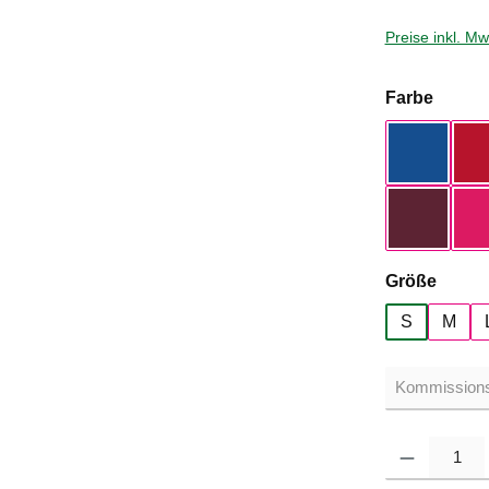
Preise inkl. M
auswä
Farbe
Royal Bl
Dark Che
auswä
Größe
S
M
Produkt Anzahl: G