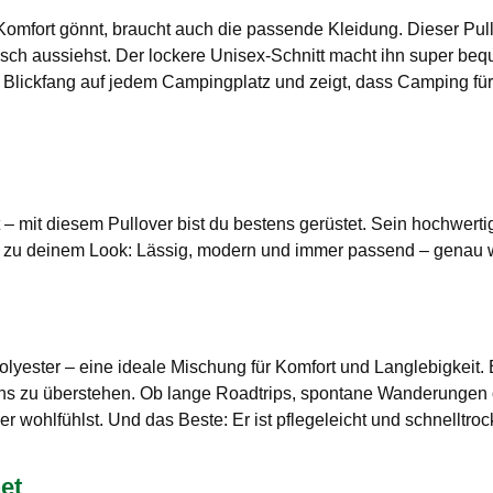
mfort gönnt, braucht auch die passende Kleidung. Dieser Pullo
ch aussiehst. Der lockere Unisex-Schnitt macht ihn super beq
lickfang auf jedem Campingplatz und zeigt, dass Camping für d
– mit diesem Pullover bist du bestens gerüstet. Sein hochwertig
t zu deinem Look: Lässig, modern und immer passend – genau 
ester – eine ideale Mischung für Komfort und Langlebigkeit. Er 
ns zu überstehen. Ob lange Roadtrips, spontane Wanderungen 
r wohlfühlst. Und das Beste: Er ist pflegeleicht und schnelltroc
et