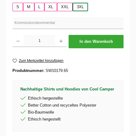
S
M
L
XL
XXL
3XL
Produkt Anzahl: Gib den gewünschten Wert ein oder benutze die Schaltflächen um die 
In den Warenkorb
Zum Merkzettel hinzufügen
Produktnummer:
SW10179.65
Nachhaltige Shirts und Hoodies von Cool Camper
Ethisch hergestellte
Better Cotton und recyceltes Polyester
Bio-Baumwolle
Ethisch hergestellt