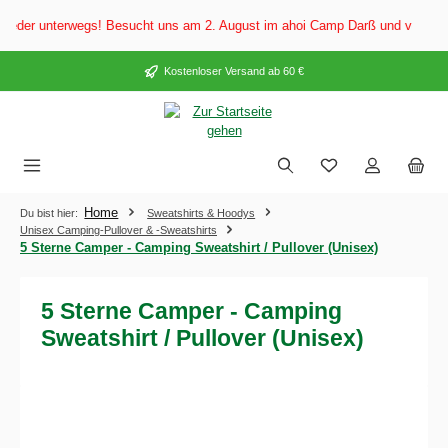
alt springen
der unterwegs! Besucht uns am 2. August im ahoi Camp Darß und vom 3. bis 5
Kostenloser Versand ab 60 €
Home
Du bist hier:
Sweatshirts & Hoodys
Unisex Camping-Pullover & -Sweatshirts
5 Sterne Camper - Camping Sweatshirt / Pullover (Unisex)
5 Sterne Camper - Camping
Sweatshirt / Pullover (Unisex)
Bildergalerie überspringen