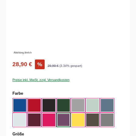
Abbildung ähnlich
28,90 €
%
29,90 €
(3.34% gespart)
Preise inkl. MwSt. zzgl. Versandkosten
auswählen
Farbe
Royal Blue
Red
Black
Bottle Green
Heather Grey
Aqua Green
Nordic Blue
Pure Sky
Dark Cherry
Magenta Pink
Radial Purple
Yellow Fizz
Kaki
Heather Mid Gra
auswählen
Größe